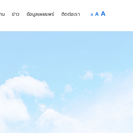
Increase
A
Reset
A
Decrease
าน
ข่าว
ข้อมูลเผยแพร่
ติดต่อเรา
A
font
font
font
size.
size.
size.