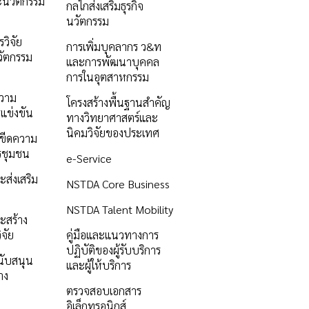
ะนวัตกรรม
กลไกส่งเสริมธุรกิจ
นวัตกรรม
วิจัย
การเพิ่มบุคลากร ว&ท
ัตกรรม
และการพัฒนาบุคคล
การในอุตสาหกรรม
ความ
โครงสร้างพื้นฐานสำคัญ
แข่งขัน
ทางวิทยาศาสตร์และ
นิคมวิจัยของประเทศ
ิมขีดความ
รชุมชน
e-Service
ะส่งเสริม
NSTDA Core Business
NSTDA Talent Mobility
ะสร้าง
ิจัย
คู่มือและแนวทางการ
ปฏิบัติของผู้รับบริการ
นับสนุน
และผู้ให้บริการ
าง
ตรวจสอบเอกสาร
อิเล็กทรอนิกส์