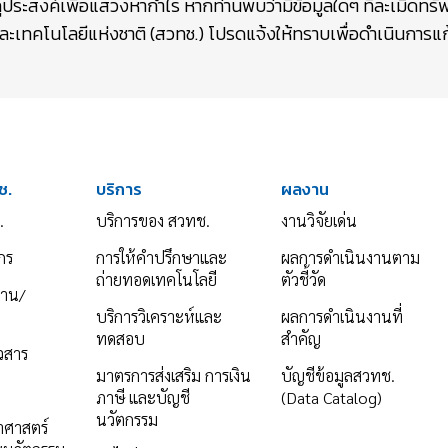
ถุประสงค์เพื่อแสวงหากำไร หากท่านพบว่ามีข้อมูลใดๆ ที่ละเมิดท
เทคโนโลยีแห่งชาติ (สวทช.) โปรดแจ้งให้ทราบเพื่อดำเนินการแก้
ช.
บริการ
ผลงาน
.
บริการของ สวทช.
งานวิจัยเด่น
กร
การให้คำปรึกษาและ
ผลการดำเนินงานตาม
ถ่ายทอดเทคโนโลยี
ตัวชี้วัด
งาน/
บริการวิเคราะห์และ
ผลการดำเนินงานที่
ทดสอบ
สำคัญ
าวสาร
มาตรการส่งเสริม การเงิน
บัญชีข้อมูลสวทช.
ภาษี และบัญชี
(Data Catalog)
นวัตกรรม
ยาศาสตร์