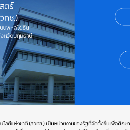
สตร์
สวทช.)
 ถนนพหลโยธิน
งหวัดปทุมธานี
ยีแห่งชาติ (สวทช.) เป็นหน่วยงานของรัฐที่จัดตั้งขึ้นเพื่อศึก