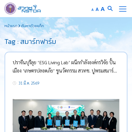
Increase
A
Reset
A
Decrease
A
font
font
font
Skip
size.
size.
size.
หน้าแรก
ค้นหาด้วยแท็ก
to
content
Tag : สมาร์ทฟาร์ม
ปราจีนบุรีลุย ‘ESG Living Lab’ ผนึกกำลังองค์กรวิจัย ปั้น
เมือง ‘เกษตรปลอดภัย’ ชูนวัตกรรม สวทช. ปูพรมสมาร์ท
ฟาร์ม-ชีวภัณฑ์ ยกระดับคุณภาพชีวิตยั่งยืน
31 มี.ค. 2569