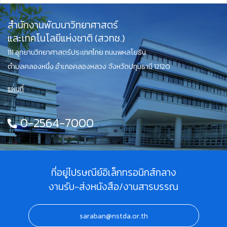
สำนักงานพัฒนาวิทยาศาสตร์
และเทคโนโลยีแห่งชาติ (สวทช.)
111 อุทยานวิทยาศาสตร์ประเทศไทย ถนนพหลโยธิน
ตำบลคลองหนึ่ง อำเภอคลองหลวง จังหวัดปทุมธานี 12120
แผนที่
0-2564-7000
ที่อยู่ไปรษณีย์อิเล็กทรอนิกส์กลาง
งานรับ-ส่งหนังสือ/งานสารบรรณ
saraban@nstda.or.th