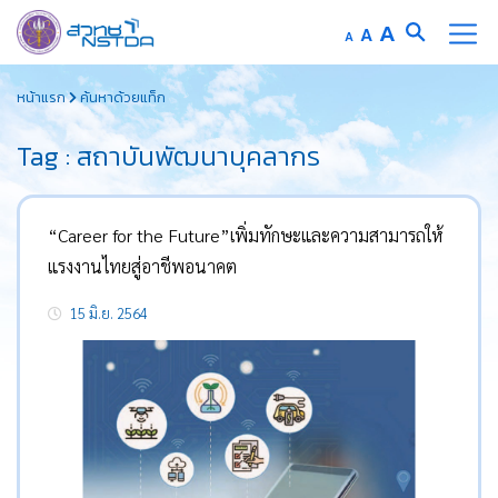
Increase
A
Reset
A
Decrease
A
font
font
font
Skip
size.
size.
size.
หน้าแรก
ค้นหาด้วยแท็ก
to
content
Tag : สถาบันพัฒนาบุคลากร
“Career for the Future”เพิ่มทักษะและความสามารถให้
แรงงานไทยสู่อาชีพอนาคต
15 มิ.ย. 2564