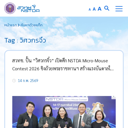
Increase
A
Reset
A
Decrease
A
font
font
font
Skip
size.
size.
size.
หน้าแรก
ค้นหาด้วยแท็ก
to
content
Tag : วิศวกรจิ๋ว
สวทช. ปั้น “วิศวกรจิ๋ว” เปิดศึก NSTDA Micro-Mouse
Contest 2026 ชิงถ้วยพระราชทานฯ สร้างแรงบันดาลใจ
เยาวชนรับยุคดิจิทัล
14 ก.พ. 2569