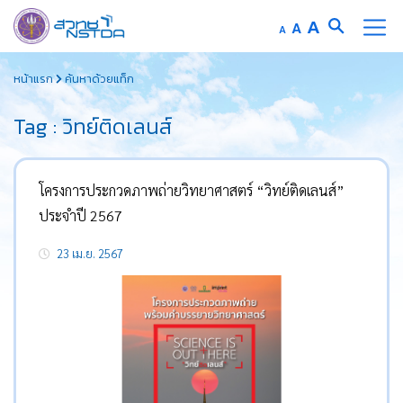
Increase
A
Reset
A
Decrease
A
font
font
font
Skip
size.
size.
size.
หน้าแรก
ค้นหาด้วยแท็ก
to
content
Tag : วิทย์ติดเลนส์
โครงการประกวดภาพถ่ายวิทยาศาสตร์ “วิทย์ติดเลนส์”
ประจำปี 2567
23 เม.ย. 2567