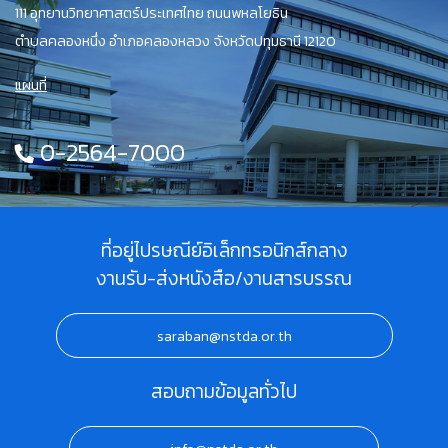
111 อุทยานวิทยาศาสตร์ประเทศไทย ถนนพหลโยธิน
ตำบลคลองหนึ่ง อำเภอคลองหลวง จังหวัดปทุมธานี 12120
แผนที่
0-2564-7000
ที่อยู่ไปรษณีย์อิเล็กทรอนิกส์กลาง
งานรับ-ส่งหนังสือ/งานสารบรรณ
saraban@nstda.or.th
สอบถามข้อมูลทั่วไป