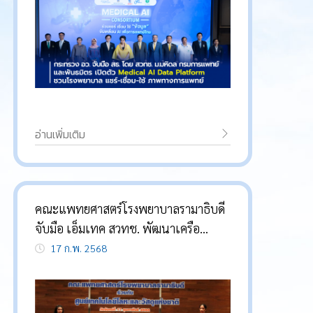
แพลตฟอร์มกลางที่ใช้ AI เป็นตัวช่วยคัด
กรอง-หมอวินิจฉัยโรครวดเร็ว
อ่านเพิ่มเติม
คณะแพทยศาสตร์โรงพยาบาลรามาธิบดี
จับมือ เอ็มเทค สวทช. พัฒนาเครือ
ข่ายงานวิจัยและนวัตกรรมทางการแพทย์
17 ก.พ. 2568