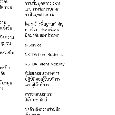
วิจัย
การเพิ่มบุคลากร ว&ท
ัตกรรม
และการพัฒนาบุคคล
การในอุตสาหกรรม
ความ
โครงสร้างพื้นฐานสำคัญ
แข่งขัน
ทางวิทยาศาสตร์และ
นิคมวิจัยของประเทศ
ิมขีดความ
รชุมชน
e-Service
ะส่งเสริม
NSTDA Core Business
NSTDA Talent Mobility
ะสร้าง
ิจัย
คู่มือและแนวทางการ
ปฏิบัติของผู้รับบริการ
นับสนุน
และผู้ให้บริการ
าง
ตรวจสอบเอกสาร
อิเล็กทรอนิกส์
ขออ้างอิงความร่วมมือ
กับ สวทช.