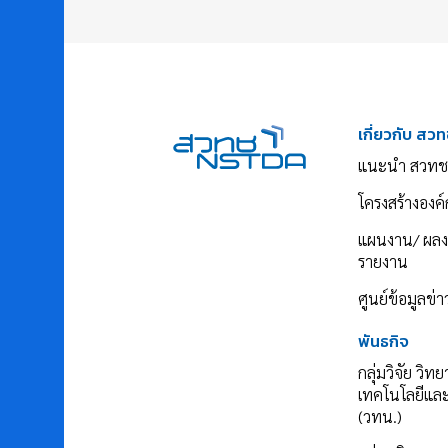
เกี่ยวกับ สวท
แนะนำ สวทช
โครงสร้างองค์
แผนงาน/ ผล
รายงาน
ศูนย์ข้อมูลข่
พันธกิจ
กลุ่มวิจัย วิท
เทคโนโลยีแล
(วทน.)