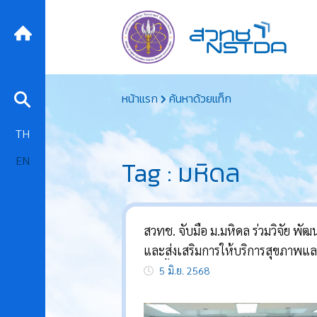
Skip
หน้าแรก
ค้นหาด้วยแท็ก
to
content
TH
EN
Tag : มหิดล
สวทช. จับมือ ม.มหิดล ร่วมวิจัย พัฒ
และส่งเสริมการให้บริการสุขภาพแ
การฟื้นฟูสมรรถภาพทางกายภาพบำ
5 มิ.ย. 2568
และกิจกรรมบำบัดแบบองค์รวมสำหร
ประชาชนทุกช่วงวัย