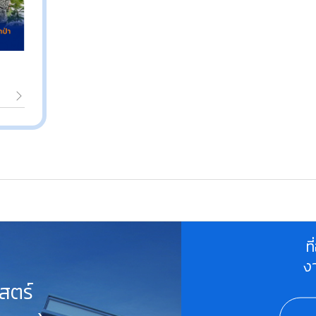
ท
ง
สตร์