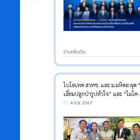
อ่านเพิ่มเติม
ไบโอเทค สวทช. และ ม.มหิดล ผุด “ไมซี
เลี่ยมปลูกป่ารูปหัวใจ” และ “ไมโค-
บล็อกจากกากกาแฟ” เพื่อสังคมคา
4 ก.ย. 2567
ต่ำและความยั่งยืนของสิ่งแวดล้อมใน
จังหวัดตาก