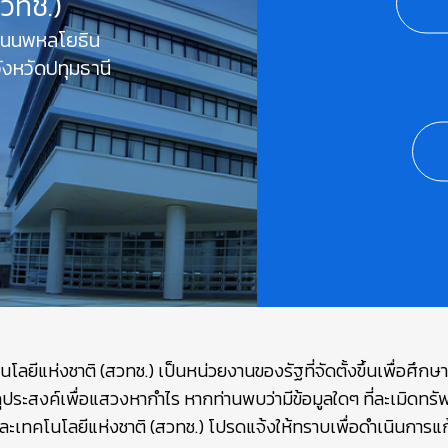
สวทช.)
 ถนนพหลโยธิน
งหวัดปทุมธานี
ยีแห่งชาติ (สวทช.) เป็นหน่วยงานของรัฐที่จัดตั้งขึ้นเพื่อศึก
ถุประสงค์เพื่อแสวงหากำไร หากท่านพบว่ามีข้อมูลใดๆ ที่ละเมิดท
เทคโนโลยีแห่งชาติ (สวทช.) โปรดแจ้งให้ทราบเพื่อดำเนินการแก้