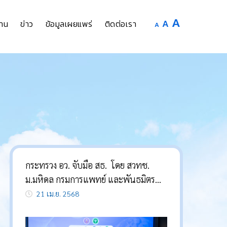
Increase
A
Reset
A
Decrease
าน
ข่าว
ข้อมูลเผยแพร่
ติดต่อเรา
A
font
font
font
size.
size.
size.
กระทรวง อว. จับมือ สธ. โดย สวทช.
ม.มหิดล กรมการแพทย์ และพันธมิตร
เปิดตัว Medical AI Data Platform
21 เม.ย. 2568
ชวนโรงพยาบาล แชร์-เชื่อม-ใช้ ภาพ
ทางการแพทย์ 2.2 ล้านภาพ หวังเป็น