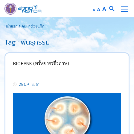
Increase
A
Reset
A
Decrease
A
font
font
font
Skip
size.
size.
size.
หน้าแรก
ค้นหาด้วยแท็ก
to
content
Tag : พันธุกรรม
BIOBANK (ทรัพยากรชีวภาพ)
25 ม.ค. 2564