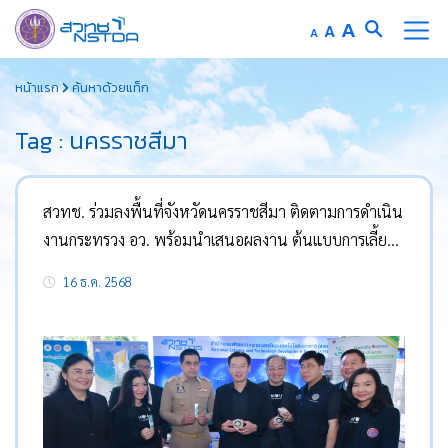
Increase
A
Reset
A
Decrease
A
font
font
font
Skip
size.
size.
size.
หน้าแรก
ค้นหาด้วยแท็ก
to
content
Tag : นครราชสีมา
สวทช. ร่วมลงพื้นที่จังหวัดนครราชสีมา ติดตามการดำเนิน
งานกระทรวง อว. พร้อมนำเสนอผลงาน ต้นแบบการเลี้ยง
ไข่ผำ ด้วยเทคโนโลยี IoT พร้อมองค์ความรู้ผลิตพืช
16 ธ.ค. 2568
อัจฉริยะ