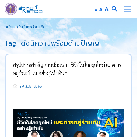
Increase
A
Reset
A
Decrease
A
font
font
font
Skip
size.
size.
size.
หน้าแรก
ค้นหาด้วยแท็ก
to
content
Tag : ดัชนีความพร้อมด้านปัญญ
สรุปสาระสำคัญ งานสัมมนา “ชีวิตในโลกยุคใหม่ และการ
อยู่ร่วมกับ AI อย่างรู้เท่าทัน”
29 เม.ย. 2565