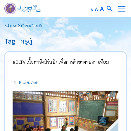
Increase
A
Reset
A
Decrease
A
font
font
font
Skip
size.
size.
size.
หน้าแรก
ค้นหาด้วยแท็ก
to
content
Tag : ครูตู้
eDLTV เนื้อหาอี-เลิร์นนิง เพื่อการศึกษาผ่านดาวเทียม
10 มิ.ย. 2564