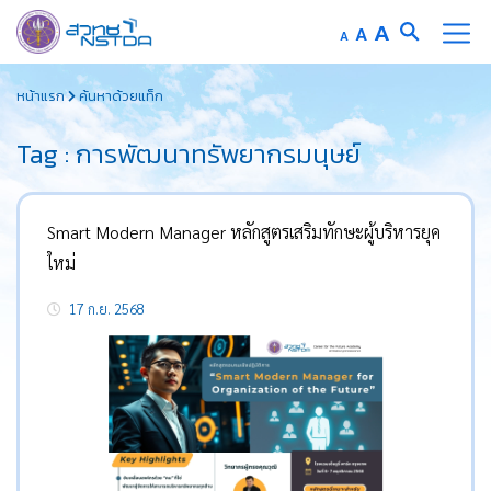
Increase
A
Reset
A
Decrease
A
font
font
font
Skip
size.
size.
size.
หน้าแรก
ค้นหาด้วยแท็ก
to
content
Tag : การพัฒนาทรัพยากรมนุษย์
Smart Modern Manager หลักสูตรเสริมทักษะผู้บริหารยุค
ใหม่
17 ก.ย. 2568