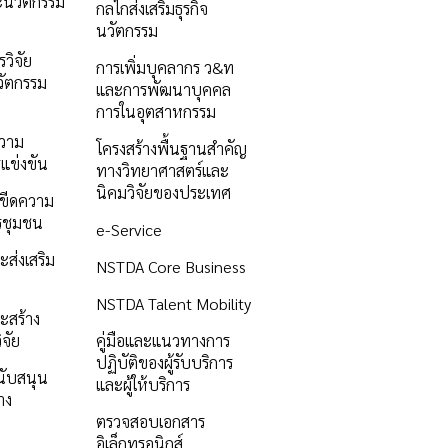
ะนวัตกรรม
กลไกส่งเสริมธุรกิจ
นวัตกรรม
วิจัย
การเพิ่มบุคลากร ว&ท
ัตกรรม
และการพัฒนาบุคคล
การในอุตสาหกรรม
ความ
โครงสร้างพื้นฐานสำคัญ
แข่งขัน
ทางวิทยาศาสตร์และ
นิคมวิจัยของประเทศ
ิมขีดความ
รชุมชน
e-Service
ะส่งเสริม
NSTDA Core Business
NSTDA Talent Mobility
ะสร้าง
ิจัย
คู่มือและแนวทางการ
ปฏิบัติของผู้รับบริการ
นับสนุน
และผู้ให้บริการ
าง
ตรวจสอบเอกสาร
อิเล็กทรอนิกส์