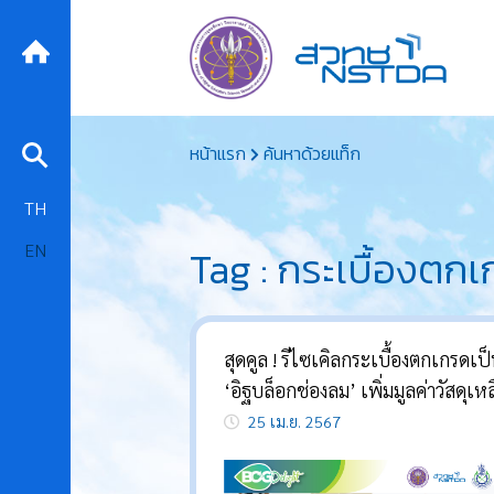
Skip
หน้าแรก
ค้นหาด้วยแท็ก
to
content
TH
EN
Tag : กระเบื้องตก
สุดคูล ! รีไซเคิลกระเบื้องตกเกรดเป
‘อิฐบล็อกช่องลม’ เพิ่มมูลค่าวัสดุเหลื
จากโรงงานเซรามิก
25 เม.ย. 2567