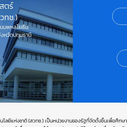
สตร์
สวทช.)
 ถนนพหลโยธิน
งหวัดปทุมธานี
ยีแห่งชาติ (สวทช.) เป็นหน่วยงานของรัฐที่จัดตั้งขึ้นเพื่อศึก