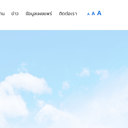
Increase
A
Reset
A
Decrease
าน
ข่าว
ข้อมูลเผยแพร่
ติดต่อเรา
A
font
font
font
size.
size.
size.