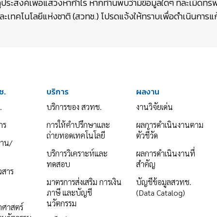
ถุประสงค์เพื่อแสวงหากำไร หากท่านพบว่ามีข้อมูลใดๆ ที่ละเมิดท
เทคโนโลยีแห่งชาติ (สวทช.) โปรดแจ้งให้ทราบเพื่อดำเนินการแก้
ช.
บริการ
ผลงาน
.
บริการของ สวทช.
งานวิจัยเด่น
กร
การให้คำปรึกษาและ
ผลการดำเนินงานตาม
ถ่ายทอดเทคโนโลยี
ตัวชี้วัด
งาน/
บริการวิเคราะห์และ
ผลการดำเนินงานที่
ทดสอบ
สำคัญ
าวสาร
มาตรการส่งเสริม การเงิน
บัญชีข้อมูลสวทช.
ภาษี และบัญชี
(Data Catalog)
นวัตกรรม
ยาศาสตร์