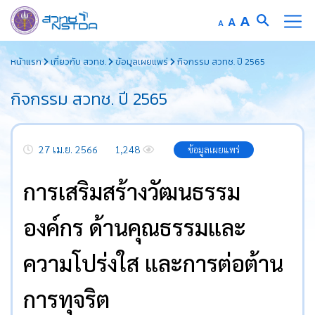
Increase
A
Reset
A
Decrease
A
font
font
font
Skip
size.
size.
size.
หน้าแรก
เกี่ยวกับ สวทช.
ข้อมูลเผยแพร่
กิจกรรม สวทช. ปี 2565
to
content
กิจกรรม สวทช. ปี 2565
27 เม.ย. 2566
1,248
ข้อมูลเผยแพร่
การเสริมสร้างวัฒนธรรม
องค์กร ด้านคุณธรรมและ
ความโปร่งใส และการต่อต้าน
การทุจริต