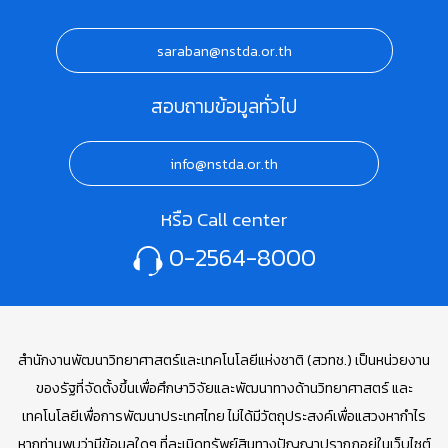
saraban@nstda.or.th
สอบถามข้อมูลทั่วไป
info@nstda.or.th
หรือ Call center
0-2564-8000
สำนักงานพัฒนาวิทยาศาสตร์และเทคโนโลยีแห่งชาติ (สวทช.) เป็นหน่วยงาน
ของรัฐที่จัดตั้งขึ้นเพื่อศึกษาวิจัยและพัฒนาทางด้านวิทยาศาสตร์ และ
เทคโนโลยีเพื่อการพัฒนาประเทศไทย ไม่ได้มีวัตถุประสงค์เพื่อแสวงหากำไร
หากท่านพบว่ามีข้อมูลใดๆ ที่ละเมิดทรัพย์สินทางปัญญาปรากฏอยู่ในเว็บไซต์