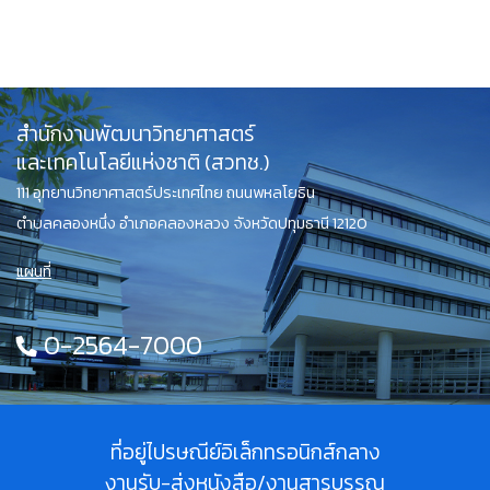
สำนักงานพัฒนาวิทยาศาสตร์
และเทคโนโลยีแห่งชาติ (สวทช.)
111 อุทยานวิทยาศาสตร์ประเทศไทย ถนนพหลโยธิน
ตำบลคลองหนึ่ง อำเภอคลองหลวง จังหวัดปทุมธานี 12120
แผนที่
0-2564-7000
ที่อยู่ไปรษณีย์อิเล็กทรอนิกส์กลาง
งานรับ-ส่งหนังสือ/งานสารบรรณ