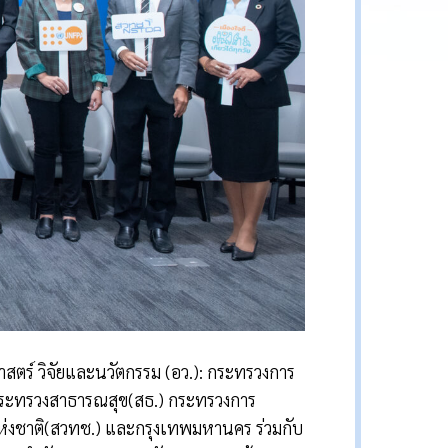
สตร์ วิจัยและนวัตกรรม (อว.): กระทรวงการ
กระทรวงสาธารณสุข(สธ.) กระทรวงการ
ห่งชาติ(สวทช.) และกรุงเทพมหานคร ร่วมกับ