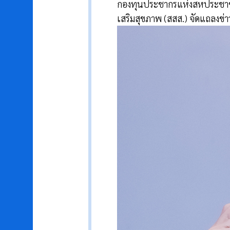
กองทุนประชากรแห่งสหประชาช
เสริมสุขภาพ (สสส.) จัดแถลงข่าว