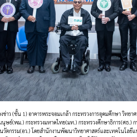
ข่าว (ชั้น 1) อาคารพระจอมเกล้า กระทรวงการอุดมศึกษา วิทยาศา
มนุษย์(พม.) กระทรวงมหาดไทย(มท.) กระทรวงศึกษาธิการ(ศธ.) 
และนวัตกรรม(อว.) โดยสำนักงานพัฒนาวิทยาศาสตร์และเทคโนโลยีแ