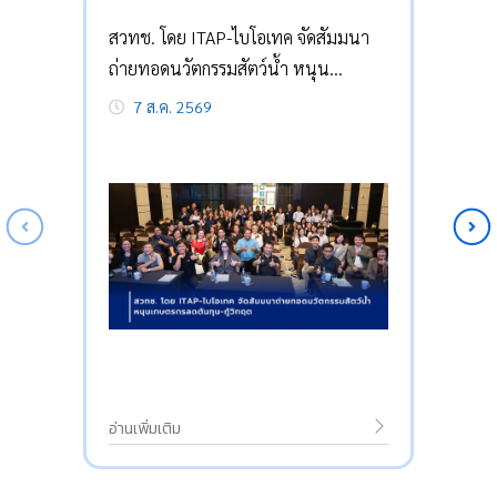
สวทช. โดย ITAP-ไบโอเทค จัดสัมมนา
ถ่ายทอดนวัตกรรมสัตว์น้ำ หนุน
เกษตรกรลดต้นทุน-กู้วิกฤต
7 ส.ค. 2569
อ่านเพิ่มเติม