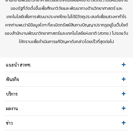
สำนักงานพัฒนาวิทยาศาสตร์และเทคโนโลยีแห่งชาติ (สวทช.) เป็นหน่วยงาน
ของรัฐที่จัดตั้งขึ้นเพื่อศึกษาวิจัยและพัฒนาทางด้านวิทยาศาสตร์ และ
เทคโนโลยีเพื่อการพัฒนาประเทศไทย ไม่ได้มีวัตถุประสงค์เพื่อแสวงหากำไร
หากท่านพบว่ามีข้อมูลใดๆ ที่ละเมิดทรัพย์สินทางปัญญาปรากฏอยู่ในเว็บไซต์
ของสำนักงานพัฒนาวิทยาศาสตร์และเทคโนโลยีแห่งชาติ (สวทช.) โปรดแจ้ง
ให้ทราบเพื่อดำเนินการแก้ปัญหาดังกล่าวโดยเร็วที่สุดต่อไป
แนะนำ สวทช.
พันธกิจ
บริการ
ผลงาน
ข่าว