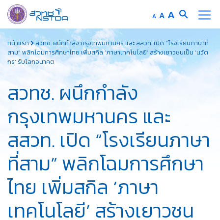
Increase
A
Reset
A
Decrease
A
font
font
font
Skip
size.
size.
size.
หน้าแรก
สวทช. ผนึกกำลัง กรุงเทพมหานคร และ สสวท. เปิด “โรงเรียนภาษาที่
to
สาม” พลิกโฉมการศึกษาไทย เพิ่มสกิล ‘ภาษาเทคโนโลยี’ สร้างเยาวชนเป็น ‘นวัต
content
กร’ รับโลกอนาคต
สวทช. ผนึกกำลัง
กรุงเทพมหานคร และ
สสวท. เปิด “โรงเรียนภาษา
ที่สาม” พลิกโฉมการศึกษา
ไทย เพิ่มสกิล ‘ภาษา
เทคโนโลยี’ สร้างเยาวชน