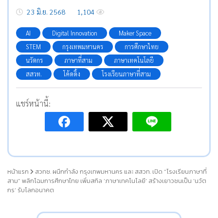
23 มิ.ย. 2568
1,104
AI
Digital Innovation
Maker Space
STEM
กรุงเทพมหานคร
การศึกษาไทย
นวัตกร
ภาษาที่สาม
ภาษาเทคโนโลยี
สสวท.
โค้ดดิ้ง
โรงเรียนภาษาที่สาม
แชร์หน้านี้:
หน้าแรก
สวทช. ผนึกกำลัง กรุงเทพมหานคร และ สสวท. เปิด “โรงเรียนภาษาที่
สาม” พลิกโฉมการศึกษาไทย เพิ่มสกิล ‘ภาษาเทคโนโลยี’ สร้างเยาวชนเป็น ‘นวัต
กร’ รับโลกอนาคต