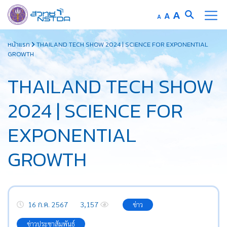
Increase
A
Reset
A
Decrease
A
font
font
font
Skip
size.
size.
size.
หน้าแรก
THAILAND TECH SHOW 2024 | SCIENCE FOR EXPONENTIAL
to
GROWTH
content
THAILAND TECH SHOW
2024 | SCIENCE FOR
EXPONENTIAL
GROWTH
16 ก.ค. 2567
3,157
ข่าว
ข่าวประชาสัมพันธ์