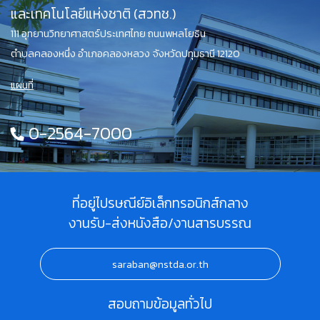
และเทคโนโลยีแห่งชาติ (สวทช.)
111 อุทยานวิทยาศาสตร์ประเทศไทย ถนนพหลโยธิน
ตำบลคลองหนึ่ง อำเภอคลองหลวง จังหวัดปทุมธานี 12120
แผนที่
0-2564-7000
ที่อยู่ไปรษณีย์อิเล็กทรอนิกส์กลาง
งานรับ-ส่งหนังสือ/งานสารบรรณ
saraban@nstda.or.th
สอบถามข้อมูลทั่วไป