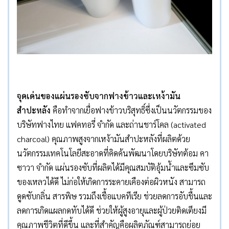
จุดเด่นของแผ่นรองซับจากฟางข้าวและเหง้ามัน
สำปะหลัง
คือทำจากเยื่อฟางข้าวบริสุทธิ์ซึ่งเป็นนวัตกรรมของ
บริษัทฟางไทย แฟคทอรี่ จำกัด และถ่านชาร์โคล (activated
charcoal) คุณภาพสูงจากเหง้ามันสำปะหลังที่ผลิตด้วย
นวัตกรรมเทคโนโลยีสะอาดที่คิดค้นพัฒนาโดยบริษัทต้อม คา
ซาวา จำกัด แผ่นรองซับที่ผลิตได้มีคุณสมบัติอุ้มน้ำและซึมซับ
ของเหลวได้ดี ไม่ก่อให้เกิดการระคายเคืองต่อผิวหนัง สามารถ
ดูดซับกลิ่น สารพิษ รวมถึงเชื้อแบคทีเรีย ช่วยลดการอับชื้นและ
ลดการเกิดแผลกดทับได้ดี ช่วยให้ผู้สูงอายุและผู้ป่วยติดเตียงมี
คุณภาพชีวิตที่ดีขึ้น และที่สำคัญคือผลิตภัณฑ์สามารถย่อย