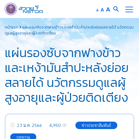
Increase
A
Reset
A
Decrease
A
font
font
font
Skip
size.
size.
size.
หน้าแรก
แผ่นรองซับจากฟางข้าวและเหง้ามันสำปะหลังย่อยสลายได้ นวัตกรรม
to
ดูแลผู้สูงอายุและผู้ป่วยติดเตียง
content
แผ่นรองซับจากฟางข้าว
และเหง้ามันสำปะหลังย่อย
สลายได้ นวัตกรรมดูแลผู้
สูงอายุและผู้ป่วยติดเตียง
23 ม.ค. 2566
4,950
ข่าวประชาสัมพันธ์
บทความ