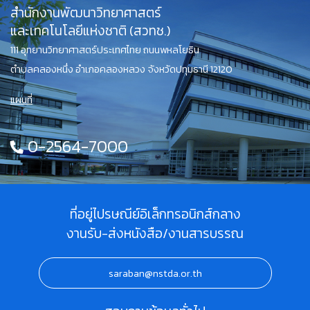
สำนักงานพัฒนาวิทยาศาสตร์
และเทคโนโลยีแห่งชาติ (สวทช.)
111 อุทยานวิทยาศาสตร์ประเทศไทย ถนนพหลโยธิน
ตำบลคลองหนึ่ง อำเภอคลองหลวง จังหวัดปทุมธานี 12120
แผนที่
0-2564-7000
ที่อยู่ไปรษณีย์อิเล็กทรอนิกส์กลาง
งานรับ-ส่งหนังสือ/งานสารบรรณ
saraban@nstda.or.th