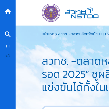
Skip
หน้าแรก
สวทช. -ตลาดหลักทรัพย์ ฯ หนุน SM
to
content
TH
EN
สวทช. -ตลาดหลั
รอด 2025” ชูผล
แข่งขันได้ทั้งใ