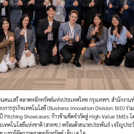
เสรี จินตนเสรี ตลาดหลักทรัพย์แห่งประเทศไทย กรุงเทพฯ: สำนักง
บการธุรกิจเทคโนโลยี (Business Innovation Division: BID) ร่
Pitching Showcases: ก้าวข้ามขีดจำกัดสู่ High-Value SMEs โด
คโนโลยีแห่งชาติ (สวทช.) พร้อมด้วยนายประพันธ์ เจริญประวัติ ผ
และผู้จัดการตลาดหลักทรัพย์ เอ็ม เอ ไอ