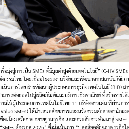
ัดเพื่อมุ่งสู่การเป็น SMEs ที่มีมูลค่าสูงด้วยเทคโนโลยี” (C-HV 
กรรมไทย โดยเชื่อมโยงผลงานวิจัยและพัฒนาจากสถาบันวิจัยภาครัฐ
เนินการโดย ฝ่ายพัฒนาผู้ประกอบการธุรกิจเทคโนโลยี (BID) สวทช. 
สามารถต่อยอดไปสู่ผลิตภัณฑ์และบริการเชิงพาณิชย์ ที่สร้างรายได้
อกาสให้ผู้ประกอบการเทคโนโลยีไทย 11 บริษัทดาวเด่น ที่ผ่านก
-Value SMEs) ได้นำเสนอศักยภาพและนวัตกรรมต่อสายตานักลงทุน
ชื่อมโยงเครือข่าย ขยายฐานธุรกิจ และยกระดับการพัฒนาสู่ SMEs ม
“SMEs ต้องรอด 2025” ซึ่งมุ่งเน้นการ “ปลดล็อคศักยภาพธุรกิจ