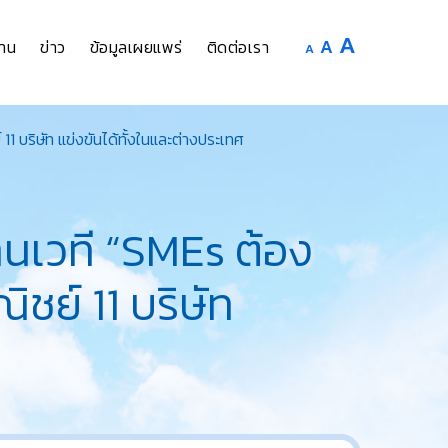
Increase
A
Reset
A
Decrease
าน
ข่าว
ข้อมูลเผยแพร่
ติดต่อเรา
A
font
font
font
size.
size.
size.
 บริษัท แข่งขันได้ทั้งในและต่างประเทศ
นเวที “SMEs ต้อง
ชย์ 11 บริษัท