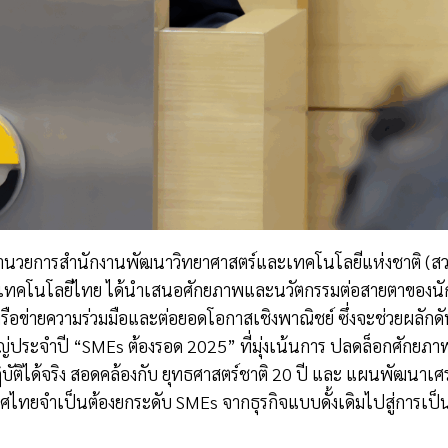
ำนวยการสำนักงานพัฒนาวิทยาศาสตร์และเทคโนโลยีแห่งชาติ (สวทช.)
รเทคโนโลยีไทย ได้นำเสนอศักยภาพและนวัตกรรมต่อสายตาของนัก
ครือข่ายความร่วมมือและต่อยอดโอกาสเชิงพาณิชย์ ซึ่งจะช่วยผลักดันใ
่ประจำปี “SMEs ต้องรอด 2025” ที่มุ่งเน้นการ ปลดล็อกศักยภาพ
ัติได้จริง สอดคล้องกับ ยุทธศาสตร์ชาติ 20 ปี และ แผนพัฒนาเศรษ
ศไทยจำเป็นต้องยกระดับ SMEs จากธุรกิจแบบดั้งเดิมไปสู่การเป