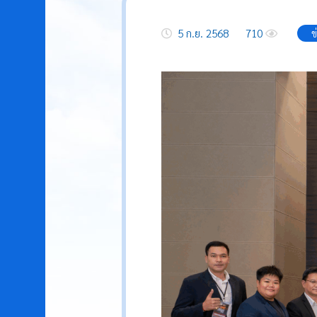
5 ก.ย. 2568
710
ข