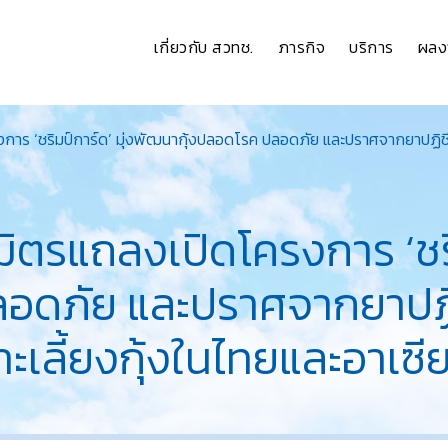
เกี่ยวกับ สวทช.
ภารกิจ
บริการ
ผลง
การ ‘ชริมป์การ์ด’ มุ่งพัฒนากุ้งปลอดโรค ปลอดภัย และปราศจากยาปฏิชี
ิตรแถลงเปิดโครงการ ‘ชริ
ลอดภัย และปราศจากยาปฏิ
เลี้ยงกุ้งในไทยและอาเซี