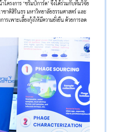
รงการ ‘ชริมป์การ์ด’ จึงได้ร่วมกับทีมวิจัย
าติสิรินธร มหาวิทยาลัยธรรมศาสตร์ และ
รเพาะเลี้ยงกุ้งให้มีความยั่งยืน ด้วยการลด