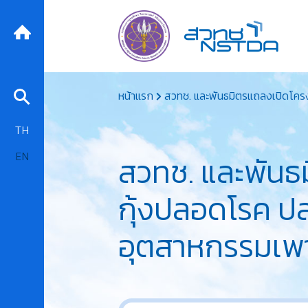
Skip
หน้าแรก
สวทช. และพันธมิตรแถลงเปิดโครง
to
content
TH
EN
สวทช. และพันธม
กุ้งปลอดโรค ป
อุตสาหกรรมเพาะ