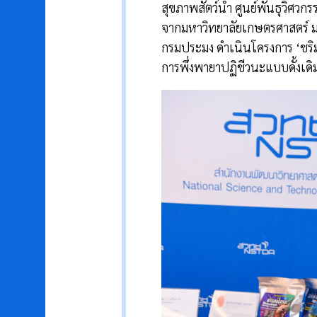
สุขภาพสัตว์น้ำ ศูนย์พันธุวิศว
จากมหาวิทยาลัยเกษตรศาสตร์ ม
กรมประมง ดำเนินโครงการ ‘ชริมป์
การพึ่งพายาปฏิชีวนะแบบดั้งเดิ