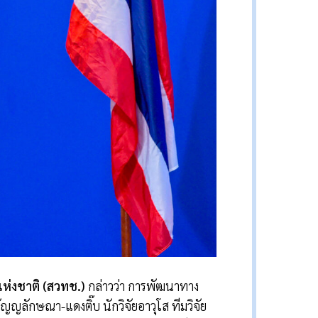
แห่งชาติ (สวทช.)
กล่าวว่า การพัฒนาทาง
ัญญลักษณา-แดงติ๊บ นักวิจัยอาวุโส ทีมวิจัย