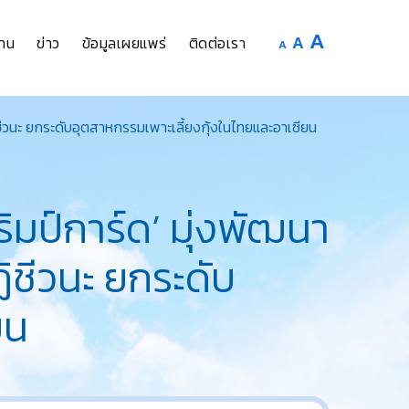
Increase
A
Reset
A
Decrease
าน
ข่าว
ข้อมูลเผยแพร่
ติดต่อเรา
A
font
font
font
size.
size.
size.
วนะ ยกระดับอุตสาหกรรมเพาะเลี้ยงกุ้งในไทยและอาเซียน
มป์การ์ด’ มุ่งพัฒนา
ชีวนะ ยกระดับ
ยน