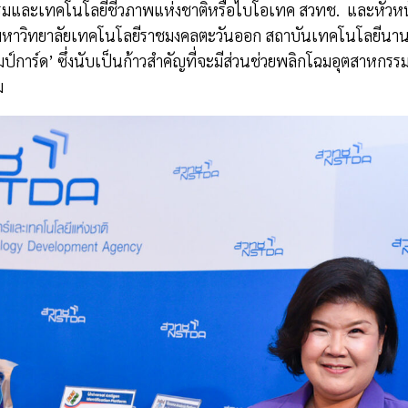
กรรมและเทคโนโลยีชีวภาพแห่งชาติหรือไบโอเทค สวทช. และหัวหน้าโค
หาวิทยาลัยเทคโนโลยีราชมงคลตะวันออก สถาบันเทคโนโลยีนานาช
การ์ด’ ซึ่งนับเป็นก้าวสำคัญที่จะมีส่วนช่วยพลิกโฉมอุตสาหกรรมกา
ม