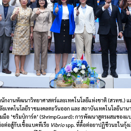
ำนักงานพัฒนาวิทยาศาสตร์และเทคโนโลยีแห่งชาติ (สวทช.) แล
าลัยเทคโนโลยีราชมงคลตะวันออก และ สถาบันเทคโนโลยีนานาช
ือ ‘ชริมป์การ์ด’ (
ShrimpGuard):
การพัฒนาสูตรผสมของแบค
อต่อสู้กับเชื้อแบคทีเรีย
Vibrio
spp.
ที่ดื้อต่อยาปฏิชีวนะในกุ้งเ