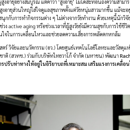
ผู้สูงอายุอย่างสมบูรณ์ แต่คำว่า ‘สูงอายุ’ ไม่ได้สะท้อนถึงความสา
สูงอายุส่วนใหญ่ใส่ใจดูแลสุขภาพตั้งแต่วัยหนุ่มสาวมากขึ้น แม้จะอ
ะสนุกกับการทำกิจกรรมต่าง ๆ ไม่ต่างจากวัยทำงาน ด้วยเหตุนี้นักว
วง active aging หรือช่วงเวลาที่ผู้สูงวัยยังมีความสุขกับการใช้ชี
ั่นใจในการเคลื่อนไหวและช่วยลดความเสี่ยงการพลัดตกหกล้ม
ตร์ วิจัยและนวัตกรรม (อว.) โดยศูนย์เทคโนโลยีโลหะและวัสดุแห
าติ (สวทช.) ร่วมกับบริษัทไทยวาโก้ จำกัด (มหาชน) พัฒนา
Rach
ารปรับท่าทางให้อยู่ในอิริยาบถที่เหมาะสม เสริมแรงการเคลื่อน