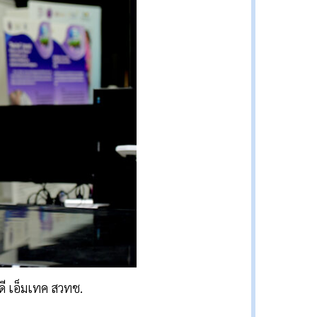
่ดี เอ็มเทค สวทช.