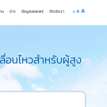
Increase
A
Reset
A
Decrease
าน
ข่าว
ข้อมูลเผยแพร่
ติดต่อเรา
A
font
font
font
size.
size.
size.
ื่อนไหวสำหรับผู้สูง