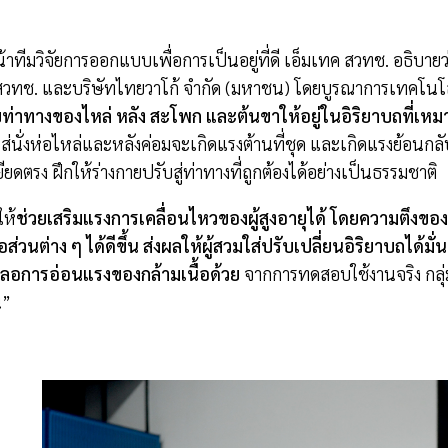
้าทีมวิจัยการออกแบบเพื่อการเป็นอยู่ที่ดี เอ็มเทค สวทช. อธิบายว่
สวทช. และบริษัทไทยวาโก้ จำกัด (มหาชน) โดยบูรณาการเทคโนโลย
ับท่าทางของไหล่ หลัง สะโพก และต้นขาให้อยู่ในอิริยาบถที่เหม
มใส่นั่งห่อไหล่และหลังค่อมจะเกิดแรงต้านที่ชุด และเกิดแรงย้อนก
ยดตรง ฝึกให้ร่างกายปรับสู่ท่าทางที่ถูกต้องได้อย่างเป็นธรรมชาติ
ให้
ช่วยเสริมแรงการเคลื่อนไหวของผู้สูงอายุได้ โดยความตึงขอ
้อส่วนต่าง ๆ ได้ดีขึ้น ส่งผลให้ผู้สวมใส่ปรับเปลี่ยนอิริยาบถได้ม
ะลอการอ่อนแรงของกล้ามเนื้อด้วย
จากการทดสอบใช้งานจริง กลุ่ม
น”