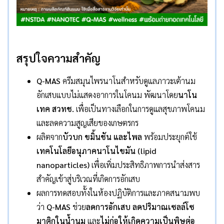
สรุปใจความสำคัญ
Q-MAS
ครีมสมุนไพรนาโนสำหรับดูแลภาวะเต้านม
อักเสบแบบไม่แสดงอาการในโคนม พัฒนาโดย
นาโน
เทค สวทช.
เพื่อเป็นทางเลือกในการดูแลสุขภาพโคนม
และลดความสูญเสียของเกษตรกร
ผลิตจาก
บัวบก ขมิ้นชัน และไพล
พร้อมประยุกต์ใช้
เทคโนโลยีอนุภาคนาโนไขมัน (lipid
nanoparticles)
เพื่อเพิ่มประสิทธิภาพการนำส่งสาร
สำคัญเข้าสู่บริเวณที่เกิดการอักเสบ
ผลการทดสอบทั้งในห้องปฏิบัติการและภาคสนามพบ
ว่า
Q-MAS
ช่วย
ลดการอักเสบ ลดปริมาณเซลล์โซ
มาติกในน้ำนม
และ
ไม่ก่อให้เกิดความเป็นพิษต่อ