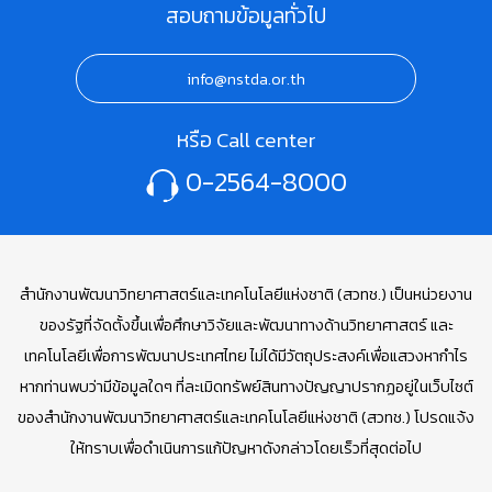
สอบถามข้อมูลทั่วไป
info@nstda.or.th
หรือ Call center
0-2564-8000
สำนักงานพัฒนาวิทยาศาสตร์และเทคโนโลยีแห่งชาติ (สวทช.) เป็นหน่วยงาน
ของรัฐที่จัดตั้งขึ้นเพื่อศึกษาวิจัยและพัฒนาทางด้านวิทยาศาสตร์ และ
เทคโนโลยีเพื่อการพัฒนาประเทศไทย ไม่ได้มีวัตถุประสงค์เพื่อแสวงหากำไร
หากท่านพบว่ามีข้อมูลใดๆ ที่ละเมิดทรัพย์สินทางปัญญาปรากฏอยู่ในเว็บไซต์
ของสำนักงานพัฒนาวิทยาศาสตร์และเทคโนโลยีแห่งชาติ (สวทช.) โปรดแจ้ง
ให้ทราบเพื่อดำเนินการแก้ปัญหาดังกล่าวโดยเร็วที่สุดต่อไป