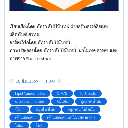
เรียบเรียงโดย
ภัทรา สัปปินันทน์ ฝ่ายสร้างสรรค์สื่อและ
ผลิตภัณฑ์ สวทช.
อาร์ตเวิร์กโดย
ภัทรา สัปปินันทน์
ภาพประกอบโดย
ภัทรา สัปปินันทน์, นาโนเทค สวทช. และ
ภาพจาก Shutterstock
18 มิ.ย. 2569
1,394
Lipid Nanoparticles
Q-MAS
Sci Update
subclinical mastitis
ขมิ้นชัน
คุณภาพน้ำนม
บัวบก
สมุนไพรไทย
อนุภาคนาโนไขมัน
เต้านมอักเสบ
เต้านมอักเสบแบบไม่แสดงอาการ
โคนม
ไพล