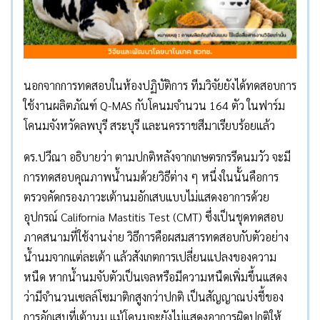
นอกจากการทดสอบในห้องปฏิบัติการ ทีมวิจัยยังได้ทดสอบการ
ใช้งานผลิตภัณฑ์ Q-MAS กับโคนมจำนวน 164 ตัว ในฟาร์ม
โคนมจังหวัดลพบุรี สระบุรี และนครราชสีมาเรียบร้อยแล้ว
ดร.ปวีณา อธิบายว่า ตามปกติหลังจากเกษตรกรรีดนมวัว จะมี
การทดสอบคุณภาพน้ำนมด้วยวิธีต่าง ๆ หนึ่งในนั้นคือการ
ตรวจคัดกรองภาวะเต้านมอักเสบแบบไม่แสดงอาการด้วย
อุปกรณ์ California Mastitis Test (CMT) ซึ่งเป็นชุดทดสอบ
ภาคสนามที่ใช้งานง่าย วิธีการคือผสมสารทดสอบกับตัวอย่าง
น้ำนมจากแต่ละเต้า แล้วสังเกตการเปลี่ยนแปลงของความ
หนืด หากน้ำนมจับตัวเป็นเจลหรือมีความหนืดเพิ่มขึ้นแสดง
ว่ามีจำนวนเซลล์โซมาติกสูงกว่าปกติ เป็นสัญญาณบ่งชี้ของ
การอักเสบที่เต้านม แม้โคนมจะยังไม่แสดงอาการผิดปกติให้