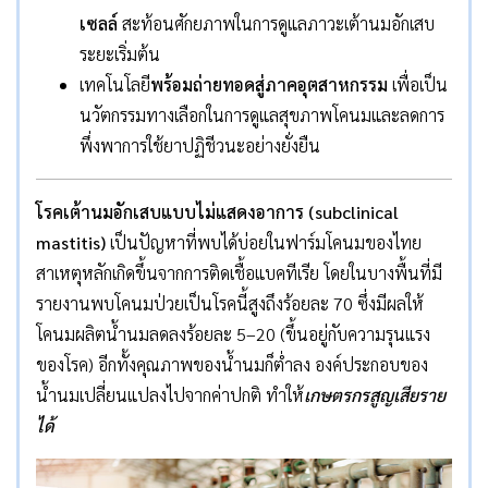
เซลล์
สะท้อนศักยภาพในการดูแลภาวะเต้านมอักเสบ
ระยะเริ่มต้น
เทคโนโลยี
พร้อมถ่ายทอดสู่ภาคอุตสาหกรรม
เพื่อเป็น
นวัตกรรมทางเลือกในการดูแลสุขภาพโคนมและลดการ
พึ่งพาการใช้ยาปฏิชีวนะอย่างยั่งยืน
โรคเต้านมอักเสบแบบไม่แสดงอาการ (subclinical
mastitis)
เป็นปัญหาที่พบได้บ่อยในฟาร์มโคนมของไทย
สาเหตุหลักเกิดขึ้นจากการติดเชื้อแบคทีเรีย โดยในบางพื้นที่มี
รายงานพบโคนมป่วยเป็นโรคนี้สูงถึงร้อยละ 70 ซึ่งมีผลให้
โคนมผลิตน้ำนมลดลงร้อยละ 5–20 (ขึ้นอยู่กับความรุนแรง
ของโรค) อีกทั้งคุณภาพของน้ำนมก็ต่ำลง องค์ประกอบของ
น้ำนมเปลี่ยนแปลงไปจากค่าปกติ ทำให้
เกษตรกรสูญเสียราย
ได้