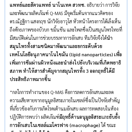
แพทย์และสัตวแพทย์ นาโนเทค สวทช.
อธิบายว่า การวิจัย
และพัฒนาผลิตภัณฑ์ Q-MAS มีจุดเริ่มต้นจากแนวคิดของ
ดร.ณัฎฐิกา แสงกฤช นักวิจัยอาวุโส หัวหน้าโครงการได้เล็งเห็น
ถึงศักยภาพของบัวบก ขมิ้นชัน และไพลซึ่งเป็นสมุนไพรไทยที่
มีสมบัติเด่นในการช่วยบรรเทาการอักเสบ ทีมวิจัยจึงได้
นำ
สมุนไพรทั้งสามชนิดมาพัฒนาและยกระดับด้วย
เทคโนโลยีอนุภาคนาโนไขมัน (lipid nanoparticles) เพื่อ
เพิ่มการซึมผ่านผิวหนังและนำส่งไปยังบริเวณที่เกิดพยาธิ
สภาพ ทำให้สารสำคัญจากสมุนไพรทั้ง 3 ออกฤทธิ์ได้มี
ประสิทธิภาพมากขึ้น
“กลไกการทำงานของ Q-MAS คือการลดการอักเสบและลด
ความเสียหายจากอนุมูลอิสระภายในเซลล์ซึ่งเป็นปัจจัยสำคัญ
ที่เกี่ยวข้องกับการเกิดโรคเต้านมอักเสบ ผลการทดสอบในห้อง
ปฏิบัติการพบว่า ผลิตภัณฑ์
มีฤทธิ์ต้านอนุมูลอิสระ
และ
ยับยั้ง
การอักเสบในเซลล์แมโครฟาจ (macrophage)
ได้ ขณะ