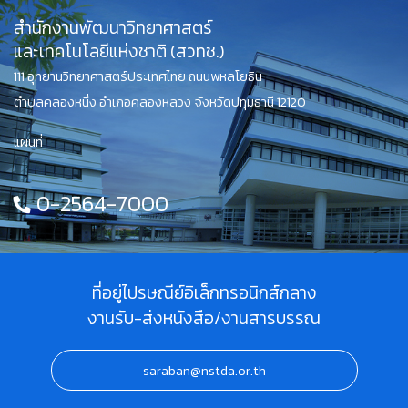
สำนักงานพัฒนาวิทยาศาสตร์
และเทคโนโลยีแห่งชาติ (สวทช.)
111 อุทยานวิทยาศาสตร์ประเทศไทย ถนนพหลโยธิน
ตำบลคลองหนึ่ง อำเภอคลองหลวง จังหวัดปทุมธานี 12120
แผนที่
0-2564-7000
ที่อยู่ไปรษณีย์อิเล็กทรอนิกส์กลาง
งานรับ-ส่งหนังสือ/งานสารบรรณ
saraban@nstda.or.th