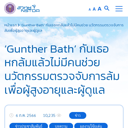
Increase
A
Reset
A
Decrease
A
font
font
font
Skip
size.
size.
size.
หน้าแรก
‘Gunther Bath’ กันเธอหกล้มแล้วไม่มีคนช่วย นวัตกรรมตรวจจับการ
to
ล้มเพื่อผู้สูงอายุและผู้ดูแล
content
‘Gunther Bath’ กันเธอ
หกล้มแล้วไม่มีคนช่วย
นวัตกรรมตรวจจับการล้ม
เพื่อผู้สูงอายุและผู้ดูแล
6 ก.ค. 2566
10,235
ข่าว
ข่าวประชาสัมพันธ์
บทความ
ผลงานวิจัยเด่น