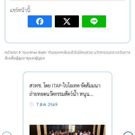
แชร์หน้านี้:
หน้าแรก
‘Gunther Bath’ กันเธอหกล้มแล้วไม่มีคนช่วย นวัตกรรมตรวจจับการ
ล้มเพื่อผู้สูงอายุและผู้ดูแล
สวทช. โดย ITAP-ไบโอเทค จัดสัมมนา
ถ่ายทอดนวัตกรรมสัตว์น้ำ หนุน
เกษตรกรลดต้นทุน-กู้วิกฤต
7 ส.ค. 2569