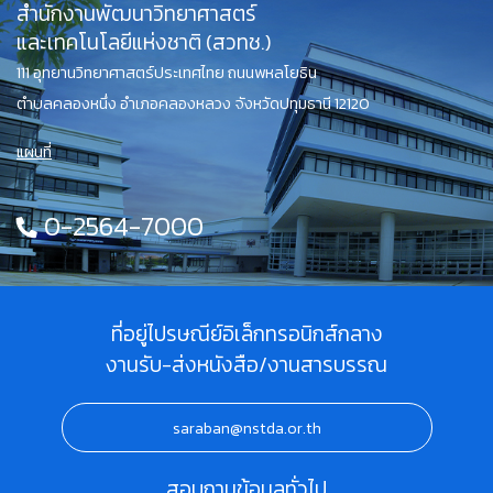
สำนักงานพัฒนาวิทยาศาสตร์
และเทคโนโลยีแห่งชาติ (สวทช.)
111 อุทยานวิทยาศาสตร์ประเทศไทย ถนนพหลโยธิน
ตำบลคลองหนึ่ง อำเภอคลองหลวง จังหวัดปทุมธานี 12120
แผนที่
0-2564-7000
ที่อยู่ไปรษณีย์อิเล็กทรอนิกส์กลาง
งานรับ-ส่งหนังสือ/งานสารบรรณ
saraban@nstda.or.th
สอบถามข้อมูลทั่วไป