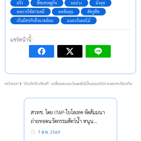
ฝรั่ง
พืชเศรษฐกิจ
มะม่วง
มังคุด
ลดการใช้สารเคมี
ลดต้นทุน
ศัตรูพืช
เป็นมิตรกับสิ่งแวดล้อม
แมลงวันผลไม้
แชร์หน้านี้:
หน้าแรก
“กับดักชีวภัณฑ์” เปลี่ยนแมลงวันผลไม้เป็นซอมบีปราบพวกเดียวกัน
สวทช. โดย ITAP-ไบโอเทค จัดสัมมนา
ถ่ายทอดนวัตกรรมสัตว์น้ำ หนุน
เกษตรกรลดต้นทุน-กู้วิกฤต
7 ส.ค. 2569