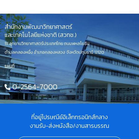
สำนักงานพัฒนาวิทยาศาสตร์
และเทคโนโลยีแห่งชาติ (สวทช.)
111 อุทยานวิทยาศาสตร์ประเทศไทย ถนนพหลโยธิน
ตำบลคลองหนึ่ง อำเภอคลองหลวง จังหวัดปทุมธานี 12120
แผนที่
0-2564-7000
ที่อยู่ไปรษณีย์อิเล็กทรอนิกส์กลาง
งานรับ-ส่งหนังสือ/งานสารบรรณ