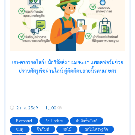
เกษตรกรกดไลก์ ! นักวิจัยส่ง
“DAPBot”
แพลตฟอร์มช่วย
ปราบศัตรูพืชผ่านไลน์ คู่คิดติดปลายนิ้วคนเกษตร
2 ก.ค. 2569
1,100
Biocontrol
Sci Update
กับดักชีวภัณฑ์
ชมพู่
ชีวภัณฑ์
ผลไม้
ผลไม้เศรษฐกิจ