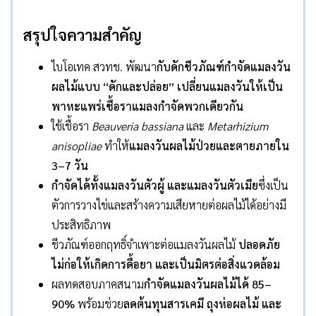
สรุปใจความสำคัญ
ไบโอเทค สวทช. พัฒนา
กับดักชีวภัณฑ์กำจัดแมลงวัน
ผลไม้แบบ “ดักและปล่อย” เปลี่ยนแมลงวันให้เป็น
พาหะแพร่เชื้อราแมลงกำจัดพวกเดียวกัน
ใช้เชื้อรา
Beauveria bassiana
และ
Metarhizium
anisopliae
ทำให้
แมลงวันผลไม้ป่วยและตายภายใน
3–7 วัน
กำจัดได้ทั้งแมลงวันตัวผู้ และแมลงวันตัวเมีย
ซึ่งเป็น
ตัวการวางไข่และสร้างความเสียหายต่อผลไม้ได้อย่างมี
ประสิทธิภาพ
ชีวภัณฑ์ออกฤทธิ์จำเพาะต่อแมลงวันผลไม้
ปลอดภัย
ไม่ก่อให้เกิดการดื้อยา และเป็นมิตรต่อสิ่งแวดล้อม
ผลทดสอบภาคสนาม
กำจัดแมลงวันผลไม้ได้ 85–
90%
พร้อมช่วย
ลดต้นทุนสารเคมี ถุงห่อผลไม้ และ