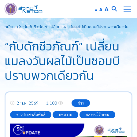
Increase
A
Reset
A
Decrease
A
font
font
font
Skip
size.
size.
size.
หน้าแรก
“กับดักชีวภัณฑ์” เปลี่ยนแมลงวันผลไม้เป็นซอมบีปราบพวกเดียวกัน
to
content
“กับดักชีวภัณฑ์” เปลี่ยน
แมลงวันผลไม้เป็นซอมบี
ปราบพวกเดียวกัน
2 ก.ค. 2569
1,100
ข่าว
ข่าวประชาสัมพันธ์
บทความ
ผลงานวิจัยเด่น