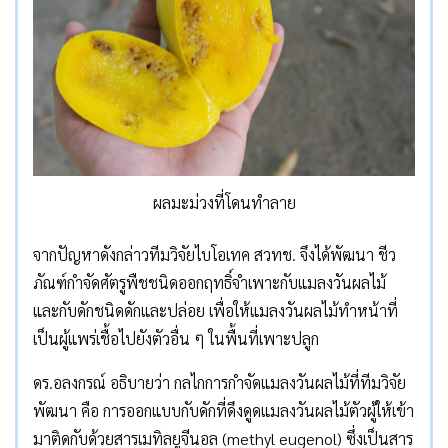
ผลมะม่วงที่โดนทำลาย
จากปัญหาดังกล่าวทีมวิจัยไบโอเทค สวทช. จึงได้พัฒนา ชีว
ภัณฑ์กำจัดศัตรูพืชชนิดออกฤทธิ์จำเพาะกับแมลงวันผลไม้
และกับดักชนิดดักและปล่อย เพื่อให้แมลงวันผลไม้ทำหน้าที่
เป็นผู้แพร่เชื้อไปยังตัวอื่น ๆ ในพื้นที่เพาะปลูก
ดร.อลงกรณ์ อธิบายว่า กลไกการกำจัดแมลงวันผลไม้ที่ทีมวิจัย
พัฒนา คือ การออกแบบกับดักที่ดึงดูดแมลงวันผลไม้ตัวผู้ให้เข้า
มาติดกับด้วยสารเมทิลยูจีนอล (methyl eugenol) ซึ่งเป็นสาร