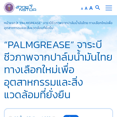
Increase
A
Reset
A
Decrease
A
font
font
font
Skip
size.
size.
size.
หน้าแรก
“PALMGREASE” จาระบีชีวภาพจากปาล์มน้ำมันไทย ทางเลือกใหม่เพื่อ
to
อุตสาหกรรมและสิ่งแวดล้อมที่ยั่งยืน
content
“PALMGREASE” จาระบี
ชีวภาพจากปาล์มน้ำมันไทย
ทางเลือกใหม่เพื่อ
อุตสาหกรรมและสิ่ง
แวดล้อมที่ยั่งยืน