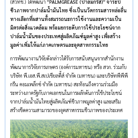
(สวทช.) ได้พัฒนา
“PALMGREASE (ปาล์มกรีส)” จาระบี
ชีวภาพจากปาล์มน้ำมันไทย ซึ่งเป็นนวัตกรรมสารหล่อลื่น
ทางเลือกที่ผสานทั้งสมรรถนะการใช้งานและความเป็น
มิตรต่อสิ่งแวดล้อม พร้อมยกระดับการใช้ประโยชน์จาก
ปาล์มน้ำมันของประเทศสู่ผลิตภัณฑ์มูลค่าสูง เพื่อสร้าง
มูลค่าเพิ่มให้แก่ภาคเกษตรและอุตสาหกรรมไทย
การพัฒนางานวิจัยดังกล่าวได้รับการสนับสนุนจากสำนักงาน
พัฒนาการวิจัยการเกษตร (องค์การมหาชน) หรือ สวก. ร่วมกับ
บริษัท พี.เอส.พี.สเปเชียลตี้ส์ จำกัด (มหาชน) และบริษัทพีพีพี
กรีน คอมเพล็กซ์ จำกัด (มหาชน) สะท้อนถึงความร่วมมือ
ระหว่างภาครัฐกับภาคเอกชนในการผลักดันการใช้ประโยชน์
จากปาล์มน้ำมันไทยสู่ผลิตภัณฑ์ชีวภาพมูลค่าสูง และเสริม
สร้างขีดความสามารถของอุตสาหกรรมชีวภาพของประเทศ