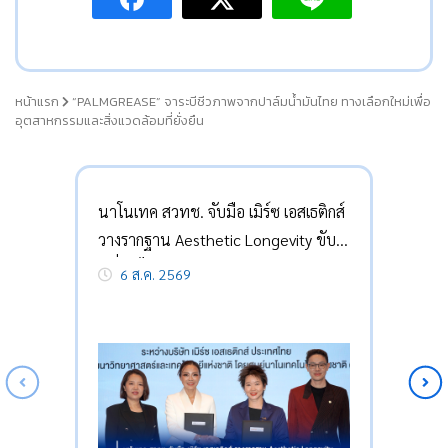
หน้าแรก
“PALMGREASE” จาระบีชีวภาพจากปาล์มน้ำมันไทย ทางเลือกใหม่เพื่อ
อุตสาหกรรมและสิ่งแวดล้อมที่ยั่งยืน
นาโนเทค สวทช. จับมือ เมิร์ซ เอสเธติกส์
วางรากฐาน Aesthetic Longevity ขับ
เคลื่อนไทยสู่อนาคตเศรษฐกิจสุขภาพ
6 ส.ค. 2569
และอายุวัฒน์