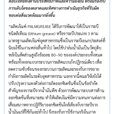
ตอบโจทย์ทั้งด้านประสิทธิภาพและความยั่งยืน พร้อมรองรับ
การเติบโตของตลาดและทิศทางการดำเนินธุรกิจที่รับผิด
ชอบต่อสิ่งแวดล้อมมากยิ่งขึ้น
“ผลิตภัณฑ์ PALMGREASE ได้รับการพัฒนาให้เป็นจาระบี
ชนิดลิเทียม (lithium grease) หรือจาระบีประเภท 3 ตาม
มาตรฐานผลิตภัณฑ์อุตสาหกรรมซึ่งเป็นจาระบีเอนกประสงค์ที่
นิยมใช้ในงานหล่อลื่นทั่วไป โดยใช้ปาล์มน้ำมันเป็นวัตถุดิบ
หลักในสัดส่วนสูงถึงร้อยละ 80–90 ขององค์ประกอบทั้งหมด
พร้อมทั้งออกแบบกระบวนการผลิตแบบถังปฏิกรณ์เดียว เพื่อ
ลดความซับซ้อนของกระบวนการผลิตและรองรับการขยาย
กำลังการผลิตในระดับอุตสาหกรรม นอกจากนี้คณะวิจัยยังได้
ปรับปรุงความคงตัวต่อการเกิดออกซิเดชันซึ่งเป็นข้อจำกัด
สำคัญของจาระบีจากน้ำมันพืช ด้วยการพัฒนาระบบสารต้าน
ออกซิเดชันที่เหมาะสม ทำให้ผลิตภัณฑ์มีความทนทานต่อการ
เสื่อมสภาพจากปฏิกิริยาออกซิเดชันใกล้เคียงกับจาระบีจาก
น้ำมันแร่ที่ใช้กันอยู่ทั่วไป จึงรองรับการใช้งานจริงในภาค