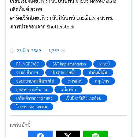
เรียบเรียงโดย
ภัทรา สัปปินันทน์ ฝ่ายสร้างสรรค์สื่อและ
ผลิตภัณฑ์ สวทช.
อาร์ตเวิร์กโดย
ภัทรา สัปปินันทน์ และเอ็นเทค สวทช.
ภาพประกอบจาก
Shutterstock
23 มิ.ย. 2569
1,283
PALMGREASE
S&T Implementation
จาระบี
จาระบีชีวภาพ
ประตูระบายน้ำ
ปาล์มน้ำมัน
ย่อยสลายทางชีวภาพได้
รางรถไฟ
สมุนไพร
อุตสาหกรรมชีวภาพ
เครื่องจักร
เครื่องจักรกลการเกษตร
เป็นมิตรกับสิ่งแวดล้อม
โรงงานอุตสาหกรรม
แชร์หน้านี้: