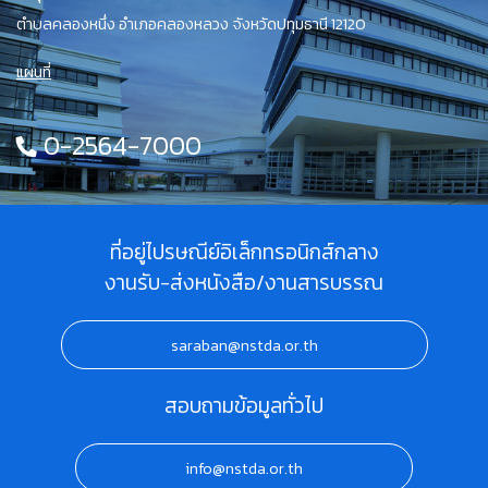
ตำบลคลองหนึ่ง อำเภอคลองหลวง จังหวัดปทุมธานี 12120
แผนที่
0-2564-7000
ที่อยู่ไปรษณีย์อิเล็กทรอนิกส์กลาง
งานรับ-ส่งหนังสือ/งานสารบรรณ
saraban@nstda.or.th
สอบถามข้อมูลทั่วไป
info@nstda.or.th