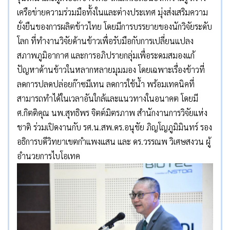
เครือข่ายความร่วมมือทั้งในและต่างประเทศ มุ่งส่งเสริมความ
ยั่งยืนของการผลิตข้าวไทย โดยมีการบรรยายของนักวิจัยระดับ
โลก ที่ทำงานวิจัยด้านข้าวเพื่อรับมือกับการเปลี่ยนแปลง
สภาพภูมิอากาศ และการอภิปรายกลุ่มเพื่อระดมสมองแก้
ปัญหาด้านข้าวในหลากหลายมุมมอง โดยเฉพาะเรื่องข้าวที่
ลดการปลดปล่อยก๊าซมีเทน ลดการใช้น้ำ พร้อมเทคนิคที่
สามารถทำได้ในเวลาอันใกล้และแนวทางในอนาคต โดยมี
ศ.กิตติคุณ นพ.สุทธิพร จิตต์มิตรภาพ สำนักงานการวิจัยแห่ง
ชาติ ร่วมเปิดงานกับ รศ.น.สพ.ดร.อนุชัย ภิญโญภูมิมินทร์ รอง
อธิการบดีวิทยาเขตกำแพงแสน และ ดร.วรรณพ วิเศษสงวน ผู้
อำนวยการไบโอเทค