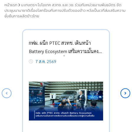
หน้าแรก
ม.เกษตรฯ ไบโอเทค สวทช. และ วช. ร่วมกับหน่วยงานพันธมิตร จัด
ประชุมนานาชาติเรื่องโลกร้อนกับการปรับตัวของข้าว หวังเป็นเวทีส่งเสริมความ
ยั่งยืนการผลิตข้าวไทย
กฟผ. ผนึก PTEC สวทช. เดินหน้า
Battery Ecosystem เสริมความมั่นคง
ทางพลังงานขับเคลื่อนประเทศสู่ความ
7 ส.ค. 2569
ยั่งยืน