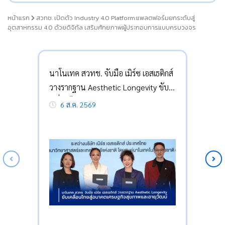
หน้าแรก
สวทช. เปิดตัว Industry 4.0 Platform:แพลตฟอร์มยกระดับสู่
อุตสาหกรรม 4.0 ด้วยดิจิทัล เสริมศักยภาพผู้ประกอบการแบบครบวงจร
นาโนเทค สวทช. จับมือ เมิร์ซ เอสเธติกส์
วางรากฐาน Aesthetic Longevity ขับ
เคลื่อนไทยสู่อนาคตเศรษฐกิจสุขภาพ
6 ส.ค. 2569
และอายุวัฒน์