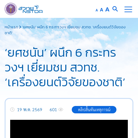
Increase
A
Reset
A
Decrease
A
font
font
font
Skip
size.
size.
size.
หน้าแรก
‘ยศชนัน’ ผนึก 6 กระทรวงฯ เยี่ยมชม สวทช. ‘เครื่องยนต์วิจัยของ
to
ชาติ’
content
‘ยศชนัน’ ผนึก 6 กระทร
วงฯ เยี่ยมชม สวทช.
‘เครื่องยนต์วิจัยของชาติ’
19 พ.ค. 2569
601
คลิปสั้นทันเหตุการณ์