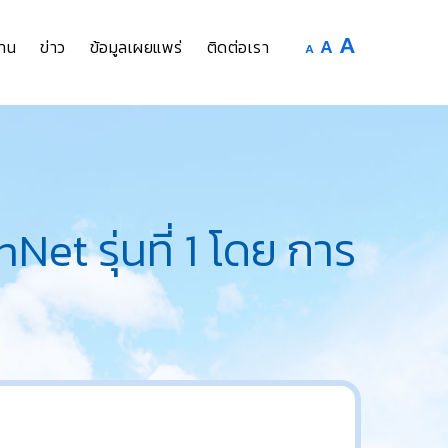
Increase
A
Reset
A
Decrease
าน
ข่าว
ข้อมูลเผยแพร่
ติดต่อเรา
A
font
font
font
size.
size.
size.
et รุ่นที่ 1 โดย การ