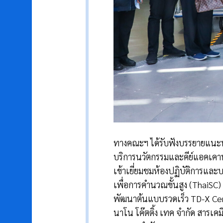
ทางคณะฯ ได้รับฟังบรรยายแนะน
บริการนวัตกรรมและคีย์แอคเคานต
เข้าเยี่ยมชมห้องปฏิบัติการและ
เพื่อการคำนวณขั้นสูง (ThaiSC)
พัฒนาต้นแบบรวดเร็ว TD-X Cen
นาโน โค๊ตติ้ง เทค จำกัด สารเค