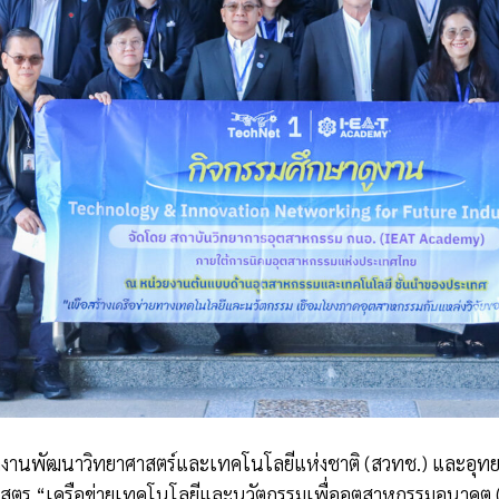
นักงานพัฒนาวิทยาศาสตร์และเทคโนโลยีแห่งชาติ (สวทช.) และอุท
กสูตร “เครือข่ายเทคโนโลยีและนวัตกรรมเพื่ออุตสาหกรรมอนาคต