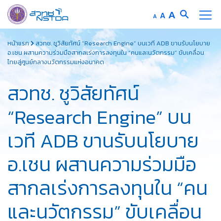
Increase
A
Reset
A
Decrease
A
font
font
font
Skip
size.
size.
size.
หน้าแรก
สวทช. ชูวิสัยทัศน์ “Research Engine” บนเวที ADB ขานรับนโยบาย
to
อ.เชน ผสานความร่วมมือสากลเร่งการลงทุนใน “คนและนวัตกรรม” ขับเคลื่อน
content
ไทยสู่ศูนย์กลางนวัตกรรมแห่งอนาคต
สวทช. ชูวิสัยทัศน์
“Research Engine” บน
เวที ADB ขานรับนโยบาย
อ.เชน ผสานความร่วมมือ
สากลเร่งการลงทุนใน “คน
และนวัตกรรม” ขับเคลื่อน