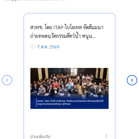
สวทช. โดย ITAP-ไบโอเทค จัดสัมมนา
ถ่ายทอดนวัตกรรมสัตว์น้ำ หนุน
เกษตรกรลดต้นทุน-กู้วิกฤต
7 ส.ค. 2569
อ่านเพิ่มเติม