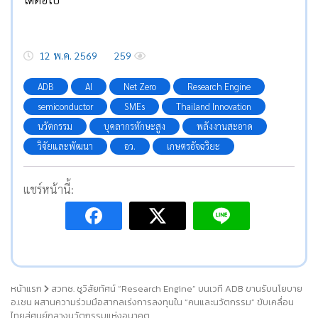
12 พ.ค. 2569
259
ADB
AI
Net Zero
Research Engine
semiconductor
SMEs
Thailand Innovation
นวัตกรรม
บุคลากรทักษะสูง
พลังงานสะอาด
วิจัยและพัฒนา
อว.
เกษตรอัจฉริยะ
แชร์หน้านี้:
หน้าแรก
สวทช. ชูวิสัยทัศน์ “Research Engine” บนเวที ADB ขานรับนโยบาย
อ.เชน ผสานความร่วมมือสากลเร่งการลงทุนใน “คนและนวัตกรรม” ขับเคลื่อน
ไทยสู่ศูนย์กลางนวัตกรรมแห่งอนาคต