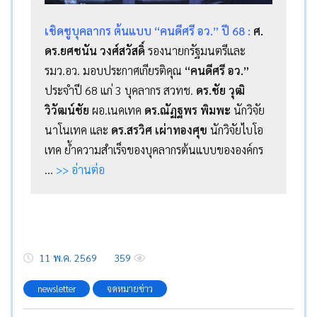
เชิดชูบุคลากร ต้นแบบ “คนดีศรี อว.” ปี 68 :
ศ.
ดร.ยศชนัน วงศ์สวัสดิ์
รองนายกรัฐมนตรีและ
รมว.อว. มอบประกาศเกียรติคุณ
“คนดีศรี อว.”
ประจำปี 68 แก่ 3 บุคลากร สวทช.
ดร.ชัย วุฒิ
วิวัฒน์ชัย
ผอ.เนคเทค
ดร.ณัฏฐพร พิมพะ
นักวิจัย
นาโนเทค และ
ดร.สรวิศ เผ่าทองศุข
นักวิจัยไบโอ
เทค ย้ำความสำเร็จของบุคลากรต้นแบบขององค์กร
…
>> อ่านต่อ
11 พ.ค. 2569
359
newsletter
จดหมายข่าว