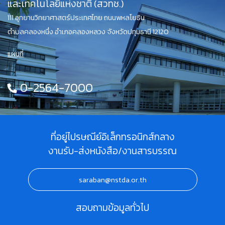
และเทคโนโลยีแห่งชาติ (สวทช.)
111 อุทยานวิทยาศาสตร์ประเทศไทย ถนนพหลโยธิน
ตำบลคลองหนึ่ง อำเภอคลองหลวง จังหวัดปทุมธานี 12120
แผนที่
0-2564-7000
ที่อยู่ไปรษณีย์อิเล็กทรอนิกส์กลาง
งานรับ-ส่งหนังสือ/งานสารบรรณ
saraban@nstda.or.th
สอบถามข้อมูลทั่วไป