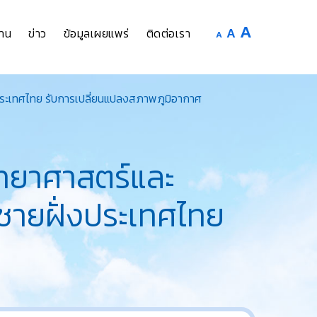
Increase
A
Reset
A
Decrease
าน
ข่าว
ข้อมูลเผยแพร่
ติดต่อเรา
A
font
font
font
size.
size.
size.
งประเทศไทย รับการเปลี่ยนแปลงสภาพภูมิอากาศ
ิทยาศาสตร์และ
รชายฝั่งประเทศไทย