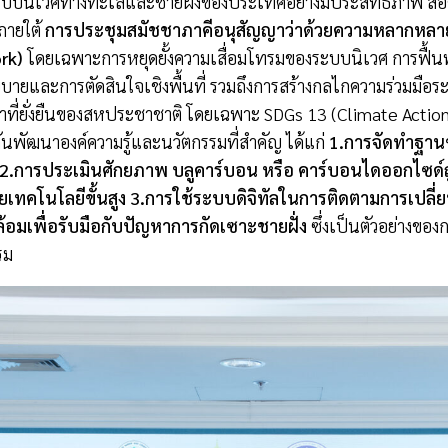
ะบบนิเวศทางทะเลและชายฝั่งของประเทศอย่างมีประสิทธิภาพ ส
ภายใต้
การประชุมสมัชชาภาคีอนุสัญญาว่าด้วยความหลากหลา
rk)
โดยเฉพาะการหยุดยั้งความเสื่อมโทรมของระบบนิเวศ การฟื้นฟู
ายและการตัดสินใจเชิงพื้นที่ รวมถึงการสร้างกลไกความร่วมมือระ
ที่ยั่งยืนของสหประชาชาติ โดยเฉพาะ SDGs 13 (Climate Action
ันพัฒนาองค์ความรู้และนวัตกรรมที่สำคัญ ได้แก่
1.
การจัดทำฐาน
2.
การประเมินศักยภาพ บลูคาร์บอน หรือ คาร์บอนไดออกไซด์ถู
ยเทคโนโลยีขั้นสูง
3.
การใช้ระบบดิจิทัลในการติดตามการเปลี่ย
ดล้อมเพื่อรับมือกับปัญหาการกัดเซาะชายฝั่ง
ซึ่งเป็นตัวอย่างของ
รม