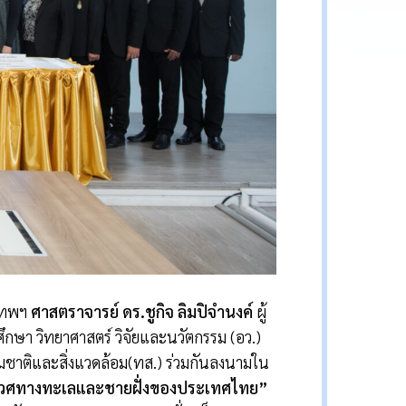
งเทพฯ
ศาสตราจารย์ ดร.ชูกิจ ลิมปิจำนงค์
ผู้
ษา วิทยาศาสตร์ วิจัยและนวัตกรรม (อว.)
าติและสิ่งแวดล้อม(ทส.) ร่วมกันลงนามใน
นิเวศทางทะเลและชายฝั่งของประเทศไทย
”