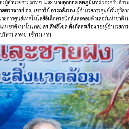
องผู้อำนวยการ สวทช. และ
นายอุกกฤต สตภูมินทร์
รองอธิบดีกร
ศาสตราจารย์ ดร. เชาวรีย์ อรรถลังรอง
ผู้อำนวยการศูนย์พันธุวิ
ำนวยการศูนย์เทคโนโลยีอิเล็กทรอนิกส์และคอมพิวเตอร์แห่งชาติ 
แห่งชาติ (นาโนเทค)
ดร.สิทธิโชค ตั้งภัสสรเรือง
รองผู้อำนวยการ
บริหาร สวทช. เข้าร่วมงาน