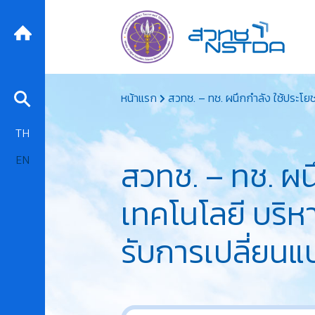
Skip
หน้าแรก
สวทช. – ทช. ผนึกกำลัง ใช้ประโ
to
content
TH
EN
สวทช. – ทช. ผน
เทคโนโลยี บริห
รับการเปลี่ยน