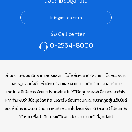
สอบถามข้อมูลทั่วไป
info@nstda.or.th
หรือ Call center
0-2564-8000
สำนักงานพัฒนาวิทยาศาสตร์และเทคโนโลยีแห่งชาติ (สวทช.) เป็นหน่วยงาน
ของรัฐที่จัดตั้งขึ้นเพื่อศึกษาวิจัยและพัฒนาทางด้านวิทยาศาสตร์ และ
เทคโนโลยีเพื่อการพัฒนาประเทศไทย ไม่ได้มีวัตถุประสงค์เพื่อแสวงหากำไร
หากท่านพบว่ามีข้อมูลใดๆ ที่ละเมิดทรัพย์สินทางปัญญาปรากฏอยู่ในเว็บไซต์
ของสำนักงานพัฒนาวิทยาศาสตร์และเทคโนโลยีแห่งชาติ (สวทช.) โปรดแจ้ง
ให้ทราบเพื่อดำเนินการแก้ปัญหาดังกล่าวโดยเร็วที่สุดต่อไป