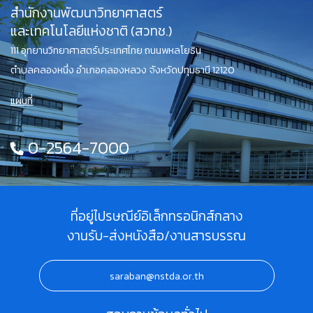
สำนักงานพัฒนาวิทยาศาสตร์
และเทคโนโลยีแห่งชาติ (สวทช.)
111 อุทยานวิทยาศาสตร์ประเทศไทย ถนนพหลโยธิน
ตำบลคลองหนึ่ง อำเภอคลองหลวง จังหวัดปทุมธานี 12120
แผนที่
0-2564-7000
ที่อยู่ไปรษณีย์อิเล็กทรอนิกส์กลาง
งานรับ-ส่งหนังสือ/งานสารบรรณ
saraban@nstda.or.th