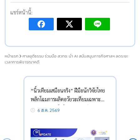
แชร์หน้านี้:
หน้าแรก
ศาลยุติธรรม ร่วมมือ สวทช. นำ AI สนับสนุนภารกิจศาลฯ ลดระยะ
เวลาการพิจารณาคดี
“นิ้วเทียมเสมือนจริง” ฝีมือนักวิจัยไทย
พลิกโฉมการผลิตอวัยวะเทียมเฉพาะ
บุคคลด้วยเทคโนโลยีการพิมพ์สามมิติ
6 ส.ค. 2569