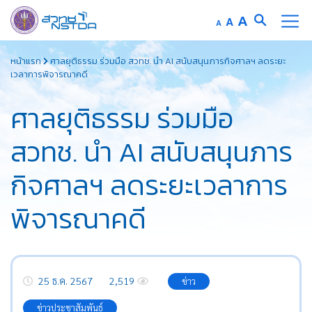
Increase
A
Reset
A
Decrease
A
font
font
font
Skip
size.
size.
size.
หน้าแรก
ศาลยุติธรรม ร่วมมือ สวทช. นำ AI สนับสนุนภารกิจศาลฯ ลดระยะ
to
เวลาการพิจารณาคดี
content
ศาลยุติธรรม ร่วมมือ
สวทช. นำ AI สนับสนุนภาร
กิจศาลฯ ลดระยะเวลาการ
พิจารณาคดี
25 ธ.ค. 2567
2,519
ข่าว
ข่าวประชาสัมพันธ์