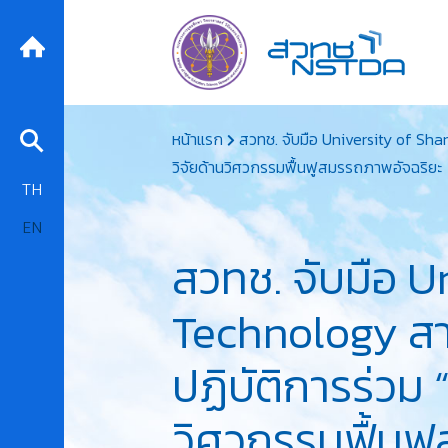
Skip
หน้าแรก
สวทช. จับมือ University of Sh
to
วิจัยด้านวิศวกรรมฟื้นฟูสมรรถภาพอัจฉริยะ
content
TH
EN
สวทช. จับมือ U
Technology สา
ปฏิบัติการร่วม
วิศวกรรมฟื้นฟ