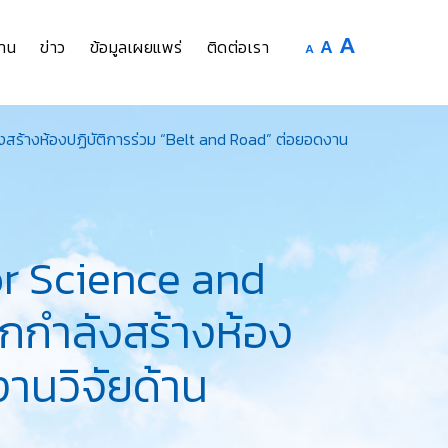
Increase
A
Reset
A
Decrease
าน
ข่าว
ข้อมูลเผยแพร่
ติดต่อเรา
A
font
font
font
size.
size.
size.
สร้างห้องปฏิบัติการร่วม “Belt and Road” ต่อยอดงาน
or Science and
กกำลังสร้างห้อง
านวิจัยด้าน