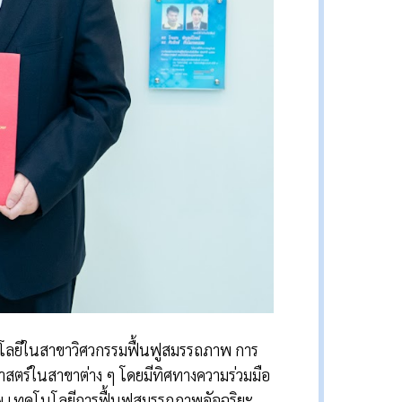
คโนโลยีในสาขาวิศวกรรมฟื้นฟูสมรรถภาพ การ
ศาสตร์ในสาขาต่าง ๆ โดยมีทิศทางความร่วมมือ
พ เทคโนโลยีการฟื้นฟูสมรรถภาพอัจฉริยะ