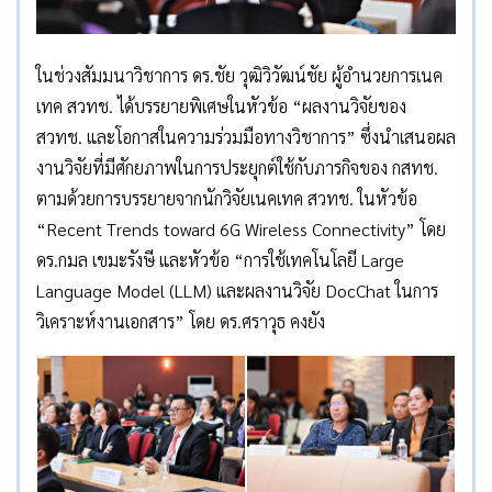
ในช่วงสัมมนาวิชาการ ดร.ชัย วุฒิวิวัฒน์ชัย ผู้อำนวยการเนค
เทค สวทช. ได้บรรยายพิเศษในหัวข้อ “ผลงานวิจัยของ
สวทช. และโอกาสในความร่วมมือทางวิชาการ” ซึ่งนำเสนอผล
งานวิจัยที่มีศักยภาพในการประยุกต์ใช้กับภารกิจของ กสทช.
ตามด้วยการบรรยายจากนักวิจัยเนคเทค สวทช. ในหัวข้อ
“Recent Trends toward 6G Wireless Connectivity” โดย
ดร.กมล เขมะรังษี และหัวข้อ “การใช้เทคโนโลยี Large
Language Model (LLM) และผลงานวิจัย DocChat ในการ
วิเคราะห์งานเอกสาร” โดย ดร.ศราวุธ คงยัง