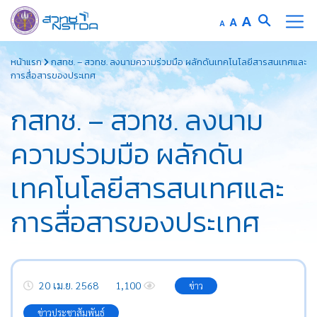
Increase
A
Reset
A
Decrease
A
font
font
font
Skip
size.
size.
size.
หน้าแรก
กสทช. – สวทช. ลงนามความร่วมมือ ผลักดันเทคโนโลยีสารสนเทศและ
to
การสื่อสารของประเทศ
content
กสทช. – สวทช. ลงนาม
ความร่วมมือ ผลักดัน
เทคโนโลยีสารสนเทศและ
การสื่อสารของประเทศ
20 เม.ย. 2568
1,100
ข่าว
ข่าวประชาสัมพันธ์