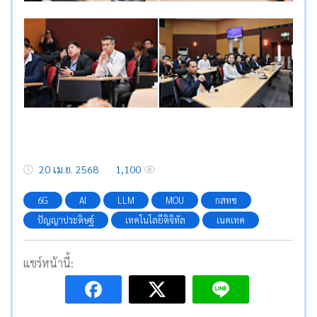
20 เม.ย. 2568
1,100
6G
AI
LLM
MOU
กสทช
ปัญญาประดิษฐ์
เทคโนโลยีดิจิทัล
เนคเทค
แชร์หน้านี้: