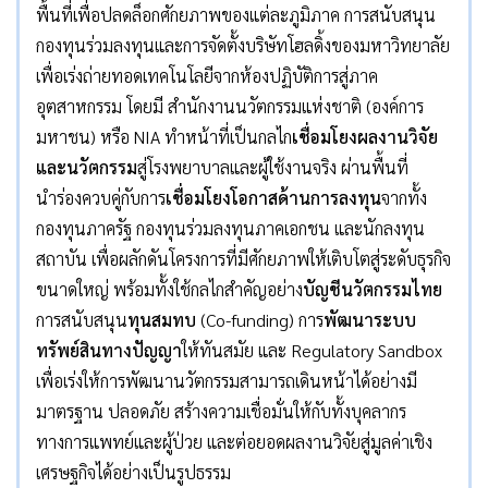
พื้นที่เพื่อปลดล็อกศักยภาพของแต่ละภูมิภาค การสนับสนุน
กองทุนร่วมลงทุนและการจัดตั้งบริษัทโฮลดิ้งของมหาวิทยาลัย
เพื่อเร่งถ่ายทอดเทคโนโลยีจากห้องปฏิบัติการสู่ภาค
อุตสาหกรรม โดยมี สำนักงานนวัตกรรมแห่งชาติ (องค์การ
มหาชน) หรือ NIA ทำหน้าที่เป็นกลไก
เชื่อมโยงผลงานวิจัย
และนวัตกรรม
สู่โรงพยาบาลและผู้ใช้งานจริง ผ่านพื้นที่
นำร่องควบคู่กับการ
เชื่อมโยงโอกาสด้านการลงทุน
จากทั้ง
กองทุนภาครัฐ กองทุนร่วมลงทุนภาคเอกชน และนักลงทุน
สถาบัน เพื่อผลักดันโครงการที่มีศักยภาพให้เติบโตสู่ระดับธุรกิจ
ขนาดใหญ่ พร้อมทั้งใช้กลไกสำคัญอย่าง
บัญชีนวัตกรรมไทย
การสนับสนุน
ทุนสมทบ
(Co-funding) การ
พัฒนาระบบ
ทรัพย์สินทางปัญญา
ให้ทันสมัย และ Regulatory Sandbox
เพื่อเร่งให้การพัฒนานวัตกรรมสามารถเดินหน้าได้อย่างมี
มาตรฐาน ปลอดภัย สร้างความเชื่อมั่นให้กับทั้งบุคลากร
ทางการแพทย์และผู้ป่วย และต่อยอดผลงานวิจัยสู่มูลค่าเชิง
เศรษฐกิจได้อย่างเป็นรูปธรรม