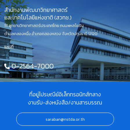
สำนักงานพัฒนาวิทยาศาสตร์
และเทคโนโลยีแห่งชาติ (สวทช.)
111 อุทยานวิทยาศาสตร์ประเทศไทย ถนนพหลโยธิน
ตำบลคลองหนึ่ง อำเภอคลองหลวง จังหวัดปทุมธานี 12120
แผนที่
0-2564-7000
ที่อยู่ไปรษณีย์อิเล็กทรอนิกส์กลาง
งานรับ-ส่งหนังสือ/งานสารบรรณ
saraban@nstda.or.th