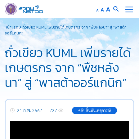
Increase
A
Reset
A
Decrease
A
font
font
font
Skip
size.
size.
size.
หน้าแรก
ถั่วเขียว KUML เพิ่มรายได้เกษตรกร จาก “พืชหลังนา” สู่ “พาสต้า
to
ออร์แกนิก”
content
ถั่วเขียว KUML เพิ่มรายได้
เกษตรกร จาก “พืชหลัง
นา” สู่ “พาสต้าออร์แกนิก”
21 ก.พ. 2567
727
คลิปสั้นทันเหตุการณ์