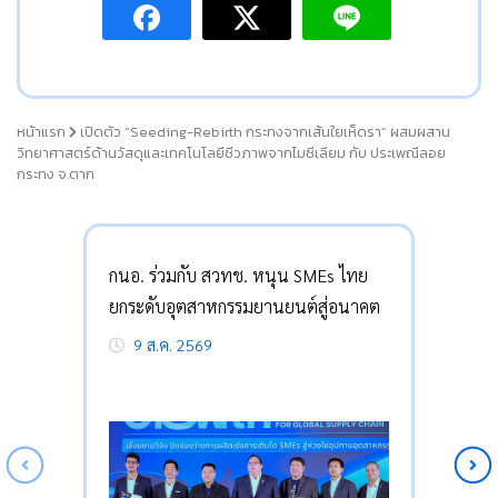
หน้าแรก
เปิดตัว “Seeding-Rebirth กระทงจากเส้นใยเห็ดรา” ผสมผสาน
วิทยาศาสตร์ด้านวัสดุและเทคโนโลยีชีวภาพจากไมซีเลียม กับ ประเพณีลอย
กระทง จ.ตาก
กนอ. ร่วมกับ สวทช. หนุน SMEs ไทย
ยกระดับอุตสาหกรรมยานยนต์สู่อนาคต
9 ส.ค. 2569