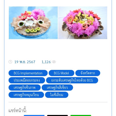
19 พ.ย. 2567
1,126
BCG Implementation
BCG Model
จังหวัดตาก
ประเพณีลอยกระทง
ยกระดับเศรษฐกิจไทยด้วย BCG
เศรษฐกิจชีวภาพ
เศรษฐกิจสีเขียว
เศรษฐกิจหมุนเวียน
ไมซีเลียม
แชร์หน้านี้: