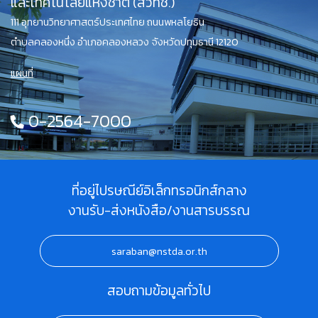
และเทคโนโลยีแห่งชาติ (สวทช.)
111 อุทยานวิทยาศาสตร์ประเทศไทย ถนนพหลโยธิน
ตำบลคลองหนึ่ง อำเภอคลองหลวง จังหวัดปทุมธานี 12120
แผนที่
0-2564-7000
ที่อยู่ไปรษณีย์อิเล็กทรอนิกส์กลาง
งานรับ-ส่งหนังสือ/งานสารบรรณ
saraban@nstda.or.th
สอบถามข้อมูลทั่วไป