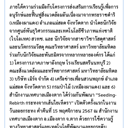
ภายใต้ความร่วมมือกับโครงการส่งเสริมการเรียนรู้เพื่อการ
อนุรักษ์และฟื้นฟูสิ่งแวดล้อมอันเนื่องมาจากพระราชดำริ
(เหมืองผาแดง) อำเภอแม่สอด จังหวัดตาก นำโดยนักวิจัย
จากศูนย์พันธุวิศวกรรมและเทคโนโลยีชีวภาพแห่งชาติ
(ไบโอเทค) สวทช. และ นักวิจัยจากสาขาวิชาวัสดุศาสตร์
และนวัตกรรมวัสดุ คณะวิทยาศาสตร์ มหาวิทยาลัยมหิดล
ร่วมกับนักวิจัยและพันธมิตรจากหลากหลายองค์กร ได้แก่
1) โครงการภาคภาษาอังกฤษ โรงเรียนสตรีนนทบุรี 2)
คณะสิ่งแวดล้อมและทรัพยากรศาสตร์ มหาวิทยาลัยมหิดล
3) บริษัท เมิร์จ จำกัด 4) เครือข่ายเพื่อนสวนพฤกษ์ อำเภอ
แม่สอด จังหวัดตาก 5) กรมป่าไม้ (เหมืองผาแดง) และ 6)
สำนักงานเทศบาลเมืองตาก ได้ร่วมกันพัฒนา “
Seeding-
Rebirth
กระทงจากเส้นใยเห็ดรา” เปิดตัวครั้งแรกในงาน
วันลอยกระทง ค่ำคืนที่
15
พฤศจิกายน
2567
ณ สำนักงาน
เทศบาลเมืองตาก อ.เมืองตาก จ.ตาก ด้วยการใช้ความรู้
ทางวิทยาศาสตร์และเทคโนโลยีพัฒนาและยกระดับ