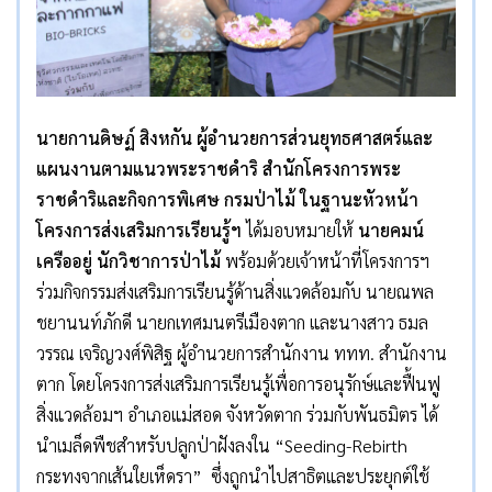
นายกานดิษฏ์ สิงหกัน ผู้อำนวยการส่วนยุทธศาสตร์และ
แผนงานตามแนวพระราชดำริ สำนักโครงการพระ
ราชดำริและกิจการพิเศษ กรมป่าไม้ ในฐานะหัวหน้า
โครงการส่งเสริมการเรียนรู้ฯ
ได้มอบหมายให้
นายคมน์
เครืออยู่ นักวิชาการป่าไม้
พร้อมด้วยเจ้าหน้าที่โครงการฯ
ร่วมกิจกรรมส่งเสริมการเรียนรู้ด้านสิ่งแวดล้อมกับ นายณพล
ชยานนท์ภักดี นายกเทศมนตรีเมืองตาก และนางสาว ธมล
วรรณ เจริญวงศ์พิสิฐ ผู้อำนวยการสำนักงาน ททท. สำนักงาน
ตาก โดยโครงการส่งเสริมการเรียนรู้เพื่อการอนุรักษ์และฟื้นฟู
สิ่งแวดล้อมฯ อำเภอแม่สอด จังหวัดตาก ร่วมกับพันธมิตร ได้
นำเมล็ดพืชสำหรับปลูกป่าฝังลงใน “Seeding-Rebirth
กระทงจากเส้นใยเห็ดรา” ซึ่งถูกนำไปสาธิตและประยุกต์ใช้