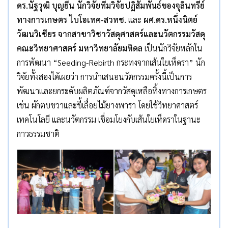
ดร.นัฐวุฒิ บุญยืน นักวิจัยทีมวิจัยปฏิสัมพันธ์ของจุลินทรีย์
ทางการเกษตร ไบโอเทค-สวทช.
และ
ผศ.ดร.หนึ่งนิตย์
วัฒนวิเชียร จากสาขาวิชาวัสดุศาสตร์และนวัตกรรมวัสดุ
คณะวิทยาศาสตร์ มหาวิทยาลัยมหิดล
เป็นนักวิจัยหลักใน
การพัฒนา “Seeding-Rebirth กระทงจากเส้นใยเห็ดรา” นัก
วิจัยทั้งสองได้เผยว่า การนำเสนอนวัตกรรมครั้งนี้เป็นการ
พัฒนาและยกระดับผลิตภัณฑ์จากวัสดุเหลือทิ้งทางการเกษตร
เช่น ผักตบชวาและขี้เลื่อยไม้ยางพารา โดยใช้วิทยาศาสตร์
เทคโนโลยี และนวัตกรรม เชื่อมโยงกับเส้นใยเห็ดราในฐานะ
กาวธรรมชาติ