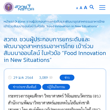
Increase
A
Reset
A
Decrease
A
font
font
font
Skip
size.
size.
size.
หน้าแรก
สวทช. ชวนผู้ประกอบการยกระดับและพัฒนาอุตสาหกรรมอาหารไทย
to
เข้าร่วมสัมมนาออนไลน์ ในหัวข้อ “Food Innovation in New Situations”
content
สวทช. ชวนผู้ประกอบการยกระดับและ
พัฒนาอุตสาหกรรมอาหารไทย เข้าร่วม
สัมมนาออนไลน์ ในหัวข้อ “Food Innovation
in New Situations”
29 ม.ค. 2564
3,089
ข่าว
ข่าวประชาสัมพันธ์
ปฏิทินกิจกรรม
กระทรวงการอุดมศึกษา วิทยาศาสตร์ วิจัยและนวัตกรรม (อว.)
สำนักงานพัฒนาวิทยาศาสตร์และเทคโนโลยีแห่งชาติ
(สวทช.) โดย ศูนย์พัฒนาผู้ประกอบการธุรกิจเทคโนโลยี (BIC)