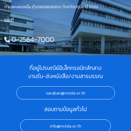
ตำบลคลองหนึ่ง อำเภอคลองหลวง จังหวัดปทุมธานี 12120
แผนที่
0-2564-7000
ที่อยู่ไปรษณีย์อิเล็กทรอนิกส์กลาง
งานรับ-ส่งหนังสือ/งานสารบรรณ
saraban@nstda.or.th
สอบถามข้อมูลทั่วไป
info@nstda.or.th