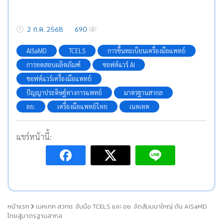
2 ก.ค. 2568
690
AISaMD
TCELS
การขึ้นทะเบียนเครื่องมือแพทย์
การทดสอบผลิตภัณฑ์
ซอฟต์แวร์ AI
ซอฟต์แวร์เครื่องมือแพทย์
ปัญญาประดิษฐ์ทางการแพทย์
มาตรฐานสากล
อย.
เครื่องมือแพทย์ไทย
เนคเทค
แชร์หน้านี้:
หน้าแรก
เนคเทค สวทช. จับมือ TCELS และ อย. จัดสัมมนาใหญ่ ดัน AISaMD
ไทยสู่มาตรฐานสากล