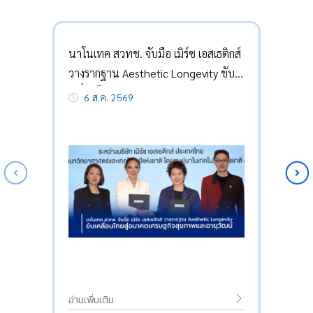
นาโนเทค สวทช. จับมือ เมิร์ซ เอสเธติกส์
วางรากฐาน Aesthetic Longevity ขับ
เคลื่อนไทยสู่อนาคตเศรษฐกิจสุขภาพ
6 ส.ค. 2569
และอายุวัฒน์
อ่านเพิ่มเติม