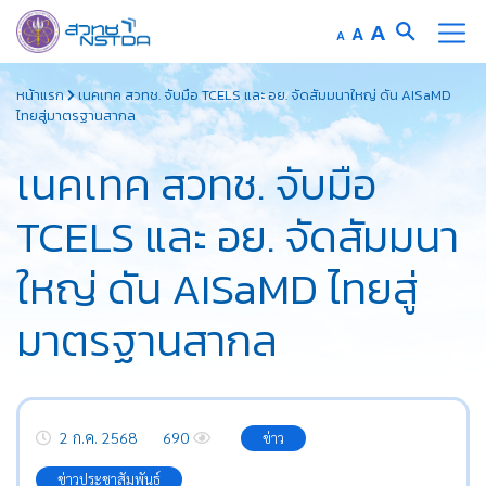
Increase
A
Reset
A
Decrease
A
font
font
font
Skip
size.
size.
size.
หน้าแรก
เนคเทค สวทช. จับมือ TCELS และ อย. จัดสัมมนาใหญ่ ดัน AISaMD
to
ไทยสู่มาตรฐานสากล
content
เนคเทค สวทช. จับมือ
TCELS และ อย. จัดสัมมนา
ใหญ่ ดัน AISaMD ไทยสู่
มาตรฐานสากล
2 ก.ค. 2568
690
ข่าว
ข่าวประชาสัมพันธ์