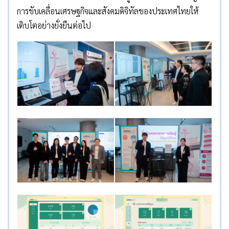
การขับเคลื่อนเศรษฐกิจและสังคมดิจิทัลของประเทศไทยให้
เติบโตอย่างยั่งยืนต่อไป