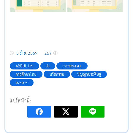
5 มิ.ย. 2569
257
ABDUL Uni
AI
กระทรวง อว.
การศึกษาไทย
นวัตกรรม
ปัญญาประดิษฐ์
เนคเทค
แชร์หน้านี้: