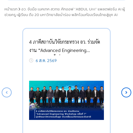
หน้าแรก
อว. จับมือ เนคเทค สวทช. คิกออฟ “ABDUL Uni” แพลตฟอร์ม AI ผู้
ช่วยครู-ผู้เรียน ดึง 20 มหาวิทยาลัยนำร่อง พลิกโฉมห้องเรียนไทยสู่ยุค AI
4 ภาคีสถาบันวิจัยกระทรวง อว. ร่วมจัด
งาน “Advanced Engineering
Workshop ครั้งที่ 7” มุ่งพัฒนาวิศวกรรม
6 ส.ค. 2569
ขั้นสูง ขับเคลื่อนนวัตกรรมระดับชาติ