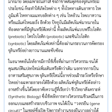
มากมาย โดยเฉพาะในลำไส้ ซึ่งถ้าขาดสมดุลของจุลินทรีย์มี
ประโยชน์ ก็จะทำให้เกิดโรคต่าง ๆ ทั้งโรคทางเดินอาหาร โรค
ภูมิแพ้ โรคทางเมแทบอลิกต่าง ๆ เช่น โรคอ้วน โรคเบาหวาน
หรือแม้แต่โรคมะเร็ง อีกด้วย ปัจจุบันมีผลิตภัณฑ์มากมายใน
ท้องตลาดที่มีจุลินทรีย์ดีเหล่านี้ ทั้งผลิตภัณฑ์แบบพรีไบโอติก
(prebiotic) โพรไบโอติก (probiotic) และซินไบโอติก
(synbiotic) โดยผลิตภัณฑ์เหล่านี้ต้องผ่านกระบวนการคัดกรอง
จุลินทรีย์อย่างยาวนานและซับซ้อน
ในอนาคตอันใกล้อาจมีการใช้เชื้อที่ผ่านการวิศวกรรม จนได้
คุณสมบัติแปลกใหม่เพิ่มเติมหรือดีกว่าเดิม นอกจากการเป็น
อาหารเสริมสุขภาพ จุลินทรีย์ใหม่นี้อาจช่วยเฝ้าระวังหรือรักษา
โรคอย่างเฉพาะเจาะจงได้อีกด้วย ผลิตภัณฑ์จุลินทรีย์ดังกล่าว
อาจสร้างขึ้นได้โดยอาศัยความรู้ที่เรียกว่า ชีววิทยาสังเคราะห์
(Synthetic Biology) ซึ่งใช้หลักการทางวิศวกรรมชีวเคมีในการ
ออกแบบและสร้างระบบชีวภาพ จนได้เป็น “วงจรยีน (gene
circuit)” ในเซลล์ซึ่งเปิด-ปิดการทำงานของยีนบางอย่างได้