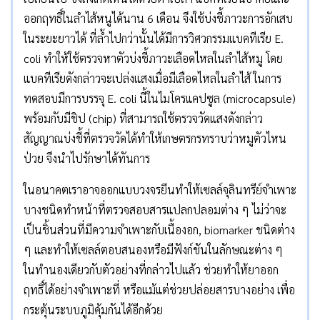
ออกฤทธิ์ในลำไส้หนูได้นาน 6 เดือน จึงใช้บ่งชี้ภาวะการอักเสบ
ในระยะยาวได้ ที่ล้ำไปกว่านั้นได้มีการวิศวกรรมแบคทีเรีย E.
coli ทำให้ใช้ตรวจหาตัวบ่งชี้ภาวะเลือดไหลในลำไส้หมู โดย
แบคทีเรียดังกล่าวจะเปล่งแสงเมื่อมีเลือดไหลในลำไส้ ในการ
ทดสอบมีการบรรจุ E. coli นี้ในไมโครแคปซูล (microcapsule)
พร้อมกับมีชิป (chip) ที่สามารถใช้ตรวจวัดแสงดังกล่าว
สัญญาณบ่งชี้ที่ตรวจวัดได้ทำให้เกษตรกรทราบว่าหมูตัวไหน
ป่วย จึงนำไปรักษาได้ทันการ
ในอนาคตเราอาจออกแบบวงจรยีนทำให้เซลล์จุลินทรีย์จำเพาะ
บางชนิดทำหน้าที่ตรวจสอบสารแปลกปลอมต่าง ๆ ไม่ว่าจะ
เป็นชิ้นส่วนที่มีความจำเพาะกับเนื้องอก, biomarker ชนิดต่าง
ๆ และทำให้เซลล์ตอบสนองหรือมีฟังก์ชันในลักษณะต่าง ๆ
ในทำนองเดียวกับตัวอย่างที่กล่าวไปแล้ว ช่วยทำให้ยาออก
ฤทธิ์ได้อย่างจำเพาะที่ หรือแม้แต่ช่วยปล่อยสารบางอย่าง เพื่อ
กระตุ้นระบบภูมิคุ้มกันได้อีกด้วย