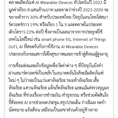
ตลาดผลิตภัณฑ์ AI Wearable Devices ทั่วโลกในปี 2022 มี
มูลค่าเกือบ 8 แสนล้านบาท และคาดว่าช่วงปี 2023-2030 จะ
ขยายตัวราว 30% สำหรับประเทศไทย ปัจจุบันคนไทยใส่สมา
ร์ตวอตช์ราว 19% หรือเกือบ 1 ใน 5 และตลาดในประเทศ
เติบโตราว 23% ต่อปี ซึ่งอาจเป็นผลมาจากการประยุกต์ใช้
เทคโนโลยีใหม่ เช่น smart phone 5G, Internet of Things
(IoT), AI ที่สอดรับกับการใช้งาน AI Wearable Devices
ประกอบกับกระแสการใส่ใจสุขภาพและการเข้าสู่สังคมผู้สูงอายุ
การเชื่อมต่อและเก็บข้อมูลเพื่อวัดค่าต่าง ๆ ที่ปัจจุบันยังทำ
ผ่านสมาร์ตวอตช์เป็นหลัก ในอนาคตอันใกล้จะมีผลิตภัณฑ์
ใหม่ ๆ ไม่ว่าจะเป็นแว่นตาอัจฉริยะ รองเท้าอัจฉริยะ เสื้อ
อัจฉริยะ แหวนอัจฉริยะ แจ็กเก็ตอัจฉริยะ และแม้แต่พวงกุญแจ
อัจฉริยะ ที่ช่วยเรื่องการชำระเงิน ทำธุรกรรม หรือช่วยตัดสินใจ
จี้ห้อยคอ AI อาจช่วยจดประชุม สรุปประเด็น ร่างอีเมล จดจำ
นัดหมาย แจ้งเตือน เสมือนเป็นเลขาส่วนตัวอยู่ข้างกาย