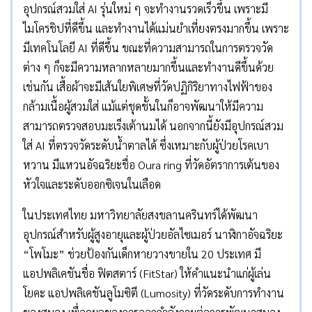
อุปกรณ์สวมใส่ AI รุ่นใหม่ ๆ จะทำงานรวดเร็วขึ้น เพราะมี
ไมโครชิปที่ดีขึ้น และทำงานได้แม่นยำเที่ยงตรงมากขึ้น เพราะ
มีเทคโนโลยี AI ที่ดีขึ้น ขณะที่ความสามารถในการตรวจวัด
ต่าง ๆ ก็จะมีความหลากหลายมากขึ้นและทำงานดีขึ้นด้วย
เช่นกัน เสื้อผ้าจะมีเส้นใยพิเศษที่วัดปฏิกิริยาทางไฟฟ้าของ
กล้ามเนื้อผู้สวมใส่ แม้แต่ชุดชั้นในก็อาจพัฒนาให้มีความ
สามารถตรวจสอบมะเร็งเต้านมได้ นอกจากนี้ยังมีอุปกรณ์สวม
ใส่ AI ที่ตรวจวัดระดับน้ำตาลได้ ซึ่งเหมาะกับผู้ป่วยโรคเบา
หวาน มีแหวนอัจฉริยะชื่อ Oura ring ที่วัดอัตราการเต้นของ
หัวใจและระดับออกซิเจนในเลือด
ในประเทศไทย มหาวิทยาลัยสงขลานครินทร์ได้พัฒนา
อุปกรณ์สำหรับผู้สูงอายุและผู้ป่วยอัลไซเมอร์ นาฬิกาอัจฉริยะ
“โพโมะ” ช่วยป้องกันเด็กหายวางขายใน 20 ประเทศ มี
แอปพลิเคชันชื่อ ฟิตสตาร์ (FitStar) ให้คำแนะนำแก่ผู้เล่น
โยคะ แอปพลิเคชันลูโมซิตี (Lumosity) ที่วัดระดับการทำงาน