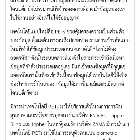
ผล จึงเกิดช่องโหว่ทำให้ข้อมูลเหล่านั้นรั่วไหลที่คลาวด์ได้หาก
โดนแฮ็ก ยังไม่รวมกรณีที่เจ้าของคลาวด์อาจนำข้อมูลของเรา
ไปใช้งานอย่างอื่นที่ไม่ได้รับอนุญาต
เทคโนโลยีแบบใหม่คือ PETs ช่วยคุ้มครองความเป็นส่วนตัว
ของข้อมูล ตั้งแต่ต้นทางจนถึงปลายทาง ผ่านการเข้ารหัสแบบ
ใหม่ที่ทำให้ข้อมูลประมวลผลบนคลาวด์ได้ “โดยไม่ต้อง
ถอดรหัส” ดังนั้นระบบคลาวด์เองจึงไม่สามารถเข้าถึงเนื้อหา
ข้อมูลที่กำลังประมวลผลอยู่เลย มีแต่เจ้าของข้อมูลที่มีกุญแจ
ถอดรหัสเท่านั้นที่จะเข้าถึงเนื้อหาข้อมูลได้ เทคโนโลยีนี้จึงปิด
ช่องโหว่การรั่วไหลของ¬ข้อมูลได้มากขึ้น แม้แต่กรณีคลาวด์
โดนแฮ็กก็ตาม
มีการนำเทคโนโลยี PETs มาให้บริการแล้วในวงการการเงิน
สุขภาพ และทรัพยากรบุคคล เช่น บริษัท EN|VIEL, Tripple-
Blind และ Inpher ในสหรัฐอเมริกา บริษัท ZAMA มีการนำเอา
เทคโนโลยี PETs มาใช้ในการระบุตัวตนแบบ biometric