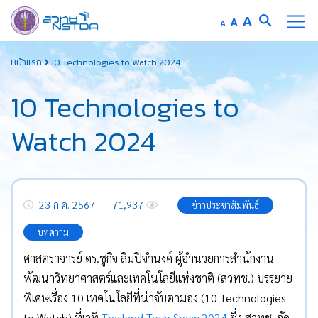
Increase
A
Reset
A
Decrease
A
font
font
font
Skip
size.
size.
size.
หน้าแรก
10 Technologies to Watch 2024
to
content
10 Technologies to
Watch 2024
23 ก.ค. 2567
71,937
ข่าวประชาสัมพันธ์
บทความ
ศาสตราจารย์ ดร.ชูกิจ ลิมปิจำนงค์ ผู้อำนวยการสำนักงาน
พัฒนาวิทยาศาสตร์และเทคโนโลยีแห่งชาติ (สวทช.) บรรยาย
พิเศษเรื่อง 10 เทคโนโลยีที่น่าจับตามอง (10 Technologies
to Watch) ที่เวที
Thailand Tech Show 2024
ซึ่ง สวทช. จัด