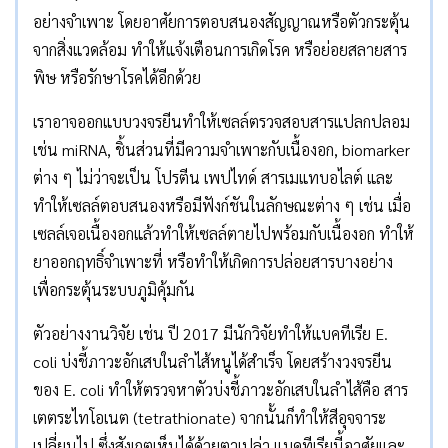
อย่างจำเพาะ โดยอาศัยการตอบสนองสัญญาณหรือตัวกระตุ้น
จากสิ่งแวดล้อม ทำให้แจ้งเตือนการเกิดโรค หรือย่อยสลายสาร
พิษ หรือรักษาโรคได้อีกด้วย
เราอาจออกแบบวงจรยีนทำให้เซลล์ตรวจสอบสารแปลกปลอม
เช่น miRNA, ชิ้นส่วนที่มีความจำเพาะกับเนื้องอก, biomarker
ต่าง ๆ ไม่ว่าจะเป็น โปรตีน เพปไทด์ สารเมแทบอไลต์ และ
ทำให้เซลล์ตอบสนองหรือมีฟังก์ชันในลักษณะต่าง ๆ เช่น เมื่อ
เซลล์เจอเนื้องอกแล้วทำให้เซลล์ตายไปพร้อมกับเนื้องอก ทำให้
ยาออกฤทธิ์จำเพาะที่ หรือทำให้เกิดการปล่อยสารบางอย่าง
เพื่อกระตุ้นระบบภูมิคุ้มกัน
ตัวอย่างงานวิจัย เช่น ปี 2017 มีนักวิจัยทำให้แบคทีเรีย E.
coli บ่งชี้ภาวะอักเสบในลำไส้หนูได้สำเร็จ โดยสร้างวงจรยีน
ของ E. coli ทำให้ตรวจหาตัวบ่งชี้ภาวะอักเสบในลำไส้คือ สาร
เตตระไทโอเนต (tetrathionate) จากนั้นก็ทำให้สีอุจจาระ
เปลี่ยนไป ซึ่งสังเกตเห็นได้ด้วยตาเปล่า แบคทีเรียนี้อาศัยและ