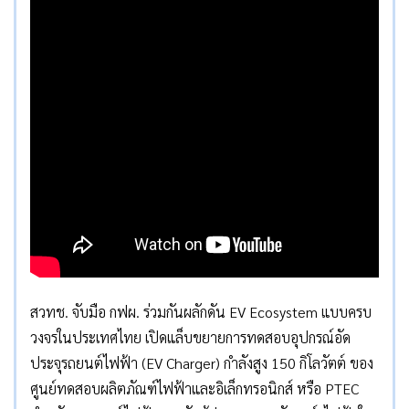
สวทช. จับมือ กฟผ. ร่วมกันผลักดัน EV Ecosystem แบบครบ
วงจรในประเทศไทย เปิดแล็บขยายการทดสอบอุปกรณ์อัด
ประจุรถยนต์ไฟฟ้า (EV Charger) กำลังสูง 150 กิโลวัตต์ ของ
ศูนย์ทดสอบผลิตภัณฑ์ไฟฟ้าและอิเล็กทรอนิกส์ หรือ PTEC