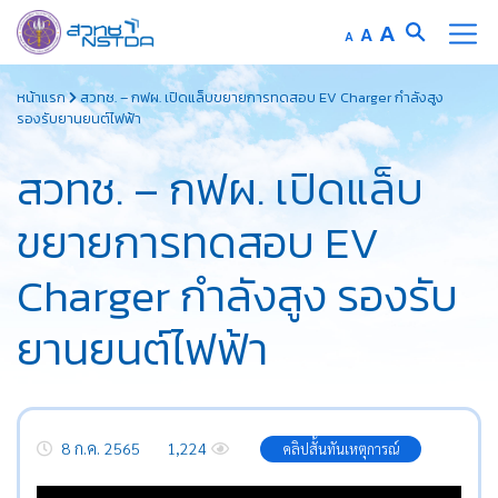
Increase
A
Reset
A
Decrease
A
font
font
font
Skip
size.
size.
size.
หน้าแรก
สวทช. – กฟผ. เปิดแล็บขยายการทดสอบ EV Charger กำลังสูง
to
รองรับยานยนต์ไฟฟ้า
content
สวทช. – กฟผ. เปิดแล็บ
ขยายการทดสอบ EV
Charger กำลังสูง รองรับ
ยานยนต์ไฟฟ้า
8 ก.ค. 2565
1,224
คลิปสั้นทันเหตุการณ์