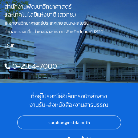
สำนักงานพัฒนาวิทยาศาสตร์
และเทคโนโลยีแห่งชาติ (สวทช.)
111 อุทยานวิทยาศาสตร์ประเทศไทย ถนนพหลโยธิน
ตำบลคลองหนึ่ง อำเภอคลองหลวง จังหวัดปทุมธานี 12120
แผนที่
0-2564-7000
ที่อยู่ไปรษณีย์อิเล็กทรอนิกส์กลาง
งานรับ-ส่งหนังสือ/งานสารบรรณ
saraban@nstda.or.th