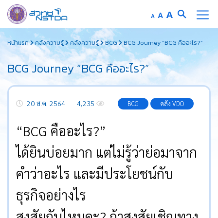
Increase
A
Reset
A
Decrease
A
font
font
font
Skip
size.
size.
size.
หน้าแรก
คลังความรู้
คลังความรู้
BCG
BCG Journey “BCG คืออะไร?”
to
content
BCG Journey “BCG คืออะไร?”
20 ส.ค. 2564
4,235
BCG
คลัง VDO
“BCG คืออะไร?”
ได้ยินบ่อยมาก แต่ไม่รู้ว่าย่อมาจาก
คำว่าอะไร และมีประโยชน์กับ
ธุรกิจอย่างไร
สงสัยกันไหมคะ? ถ้าสงสัยเชิญทาง