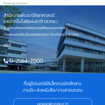
Banking Solution”
สำนักงานพัฒนาวิทยาศาสตร์
และเทคโนโลยีแห่งชาติ (สวทช.)
111 อุทยานวิทยาศาสตร์ประเทศไทย ถนนพหลโยธิน
ตำบลคลองหนึ่ง อำเภอคลองหลวง จังหวัดปทุมธานี 12120
แผนที่
0-2564-7000
ที่อยู่ไปรษณีย์อิเล็กทรอนิกส์กลาง
งานรับ-ส่งหนังสือ/งานสารบรรณ
saraban@nstda.or.th