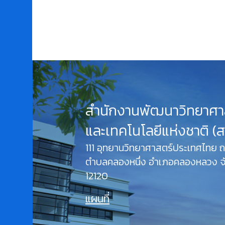
สำนักงานพัฒนาวิทยาศา
และเทคโนโลยีแห่งชาติ (
111 อุทยานวิทยาศาสตร์ประเทศไทย
ตำบลคลองหนึ่ง อำเภอคลองหลวง จั
12120
แผนที่