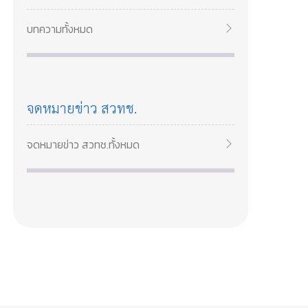
สวทช เรียนรู้การวิเคราะห์ลูกค้า สร้างคุณค่า
และกลยุทธ์เติบโตธุรกิจอาหาร 14–15 พ.ค.
บทความทั้งหมด
2569
จดหมายข่าว สวทช.
จดหมายข่าว สวทช.ทั้งหมด