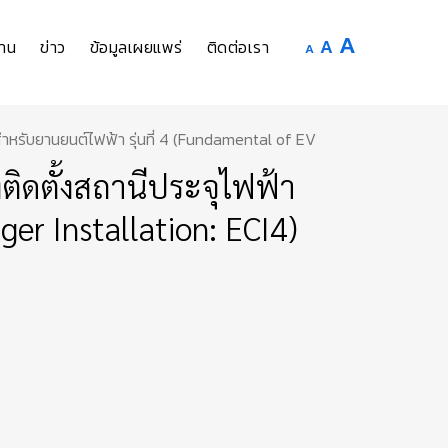
Increase
A
Reset
A
Decrease
าน
ข่าว
ข้อมูลเผยแพร่
ติดต่อเรา
A
font
font
font
size.
size.
size.
 สำหรับยานยนต์ไฟฟ้า รุ่นที่ 4 (Fundamental of EV
ติดตั้งสถานีประจุไฟฟ้า
er Installation: ECI4)