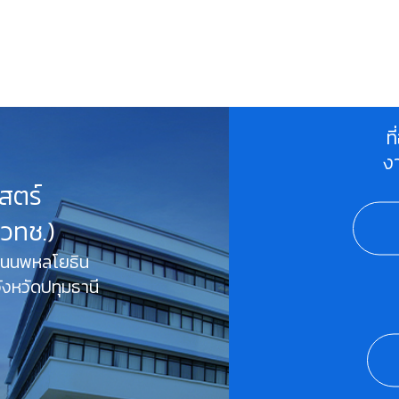
ท
ง
สตร์
สวทช.)
 ถนนพหลโยธิน
งหวัดปทุมธานี