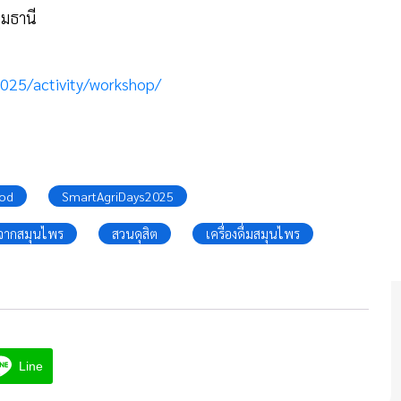
ุมธานี
2025/activity/workshop/
ood
SmartAgriDays2025
าจากสมุนไพร
สวนดุสิต
เครื่องดื่มสมุนไพร
Line