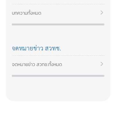
สวทช เรียนรู้การวิเคราะห์ลูกค้า สร้างคุณค่า
และกลยุทธ์เติบโตธุรกิจอาหาร 14–15 พ.ค.
บทความทั้งหมด
2569
จดหมายข่าว สวทช.
จดหมายข่าว สวทช.ทั้งหมด