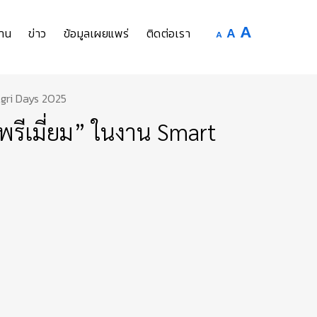
Increase
A
Reset
A
Decrease
าน
ข่าว
ข้อมูลเผยแพร่
ติดต่อเรา
A
font
font
font
size.
size.
size.
Agri Days 2025
พรีเมี่ยม” ในงาน Smart