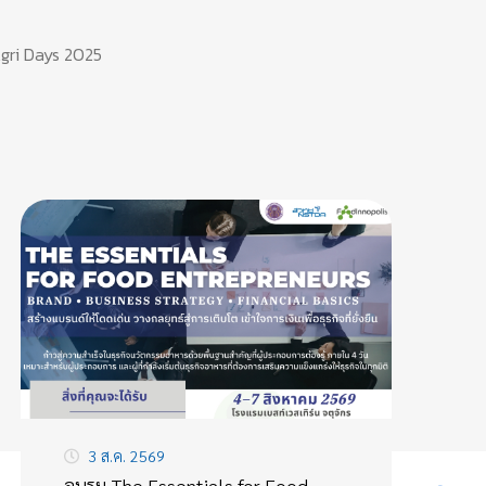
Agri Days 2025
3 ส.ค. 2569
อบรม The Essentials for Food
F