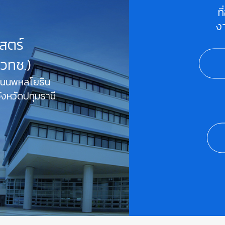
ท
ง
สตร์
สวทช.)
 ถนนพหลโยธิน
งหวัดปทุมธานี