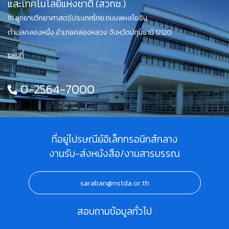
และเทคโนโลยีแห่งชาติ (สวทช.)
111 อุทยานวิทยาศาสตร์ประเทศไทย ถนนพหลโยธิน
ตำบลคลองหนึ่ง อำเภอคลองหลวง จังหวัดปทุมธานี 12120
แผนที่
0-2564-7000
ที่อยู่ไปรษณีย์อิเล็กทรอนิกส์กลาง
งานรับ-ส่งหนังสือ/งานสารบรรณ
saraban@nstda.or.th
สอบถามข้อมูลทั่วไป