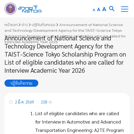
Increase
A
Reset
A
Decrease
A
font
font
font
Skip
size.
หน้าแรก
ข่าว
ปฏิทินกิจกรรม
Announcement of National Science
size.
size.
to
and Technology Development Agency for the TAIST-Science Tokyo
Scholarship Program on List of eligible candidates who are called for
Announcement of National Science and
content
Interview Academic Year 2026
Technology Development Agency for the
TAIST-Science Tokyo Scholarship Program on
List of eligible candidates who are called for
Interview Academic Year 2026
ปฏิทินกิจกรรม
2 มี.ค. 2569
218
List of eligible candidates who are called
for Interview in Automotive and Advanced
Transportation Engineering: A2TE Program