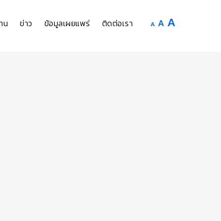
Increase
A
Reset
A
Decrease
าน
ข่าว
ข้อมูลเผยแพร่
ติดต่อเรา
A
font
font
font
size.
size.
size.