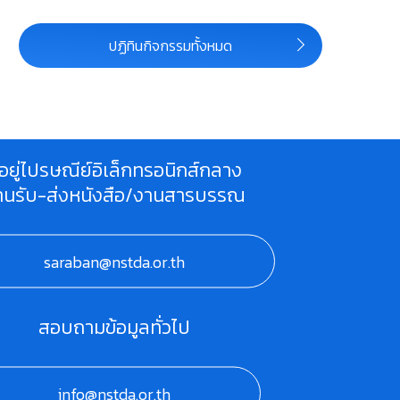
ปฏิทินกิจกรรมทั้งหมด
ี่อยู่ไปรษณีย์อิเล็กทรอนิกส์กลาง
านรับ-ส่งหนังสือ/งานสารบรรณ
saraban@nstda.or.th
สอบถามข้อมูลทั่วไป
info@nstda.or.th