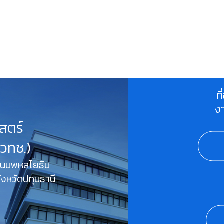
ท
ง
สตร์
สวทช.)
 ถนนพหลโยธิน
งหวัดปทุมธานี