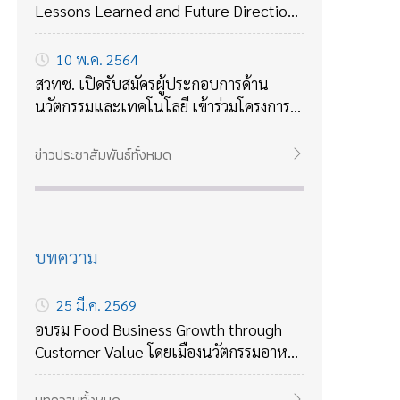
Lessons Learned and Future Directions
ถอดบทเรียนจาก COVID-19 กับแนวทาง
รับมือกับโรคร้ายใหม่ๆในอนาคต
10 พ.ค. 2564
สวทช. เปิดรับสมัครผู้ประกอบการด้าน
นวัตกรรมและเทคโนโลยี เข้าร่วมโครงการ
บ่มเพาะธุรกิจเทคโนโลยี ปี 2564
ข่าวประชาสัมพันธ์ทั้งหมด
บทความ
25 มี.ค. 2569
อบรม Food Business Growth through
Customer Value โดยเมืองนวัตกรรมอาหาร
สวทช เรียนรู้การวิเคราะห์ลูกค้า สร้างคุณค่า
และกลยุทธ์เติบโตธุรกิจอาหาร 14–15 พ.ค.