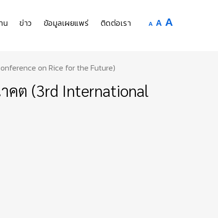
Increase
A
Reset
A
Decrease
าน
ข่าว
ข้อมูลเผยแพร่
ติดต่อเรา
A
font
font
font
size.
size.
size.
 Conference on Rice for the Future)
าคต (3rd International