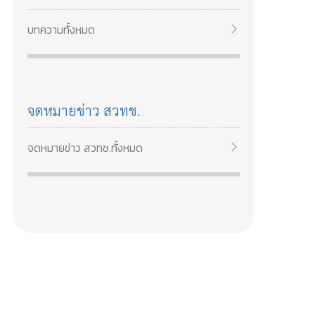
สวทช เรียนรู้การวิเคราะห์ลูกค้า สร้างคุณค่า
และกลยุทธ์เติบโตธุรกิจอาหาร 14–15 พ.ค.
บทความทั้งหมด
2569
จดหมายข่าว สวทช.
จดหมายข่าว สวทช.ทั้งหมด