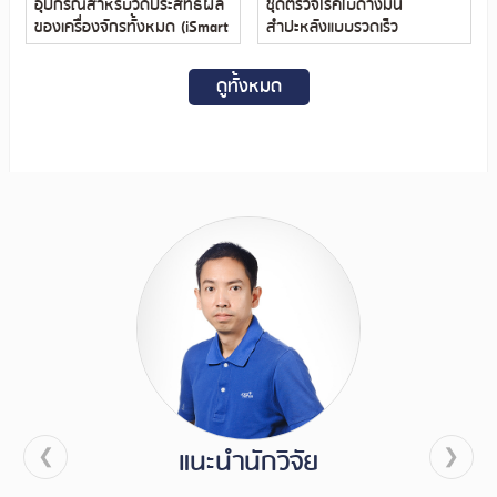
อุปกรณ์สำหรับวัดประสิทธิผล
ชุดตรวจโรคใบด่างมัน
ของเครื่องจักรทั้งหมด (iSmart
สำปะหลังแบบรวดเร็ว
OEE) Version Basic
(Immunochromatographic
strip test)
ดูทั้งหมด
แนะนำนักวิจัย
❮
❯