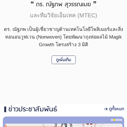
ดร. ณัฐภพ สุวรรณเมฆ
❝
❞
และทีมวิจัยเอ็มเทค (MTEC)
ดร. ณัฐภพ เป็นผู้เชี่ยวชาญด้านเทคโนโลยีโพลิเมอร์และสิ่ง
ทอนอนวูฟเวน (Nonwoven) โดยพัฒนาถุงห่อผลไม้ Magik
Growth โครงสร้าง 3 มิติ
ดูเพิ่มเติม
ข่าวประชาสัมพันธ์
ดูทั้งหมด