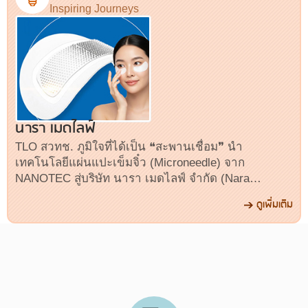
Inspiring Journeys
นารา เมดไลฟ์
TLO สวทช. ภูมิใจที่ได้เป็น ❝สะพานเชื่อม❞ นำ
เทคโนโลยีแผ่นแปะเข็มจิ๋ว (Microneedle) จาก
NANOTEC สู่บริษัท นารา เมดไลฟ์ จำกัด (Nara
MedLife)
ดูเพิ่มเติม